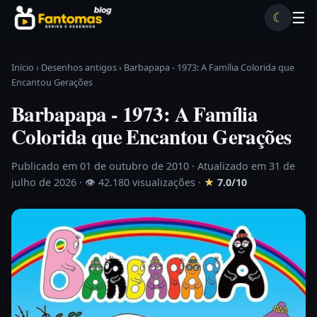
Pular para o conteúdo
☰
☾
Desenhos antigos
Séries antigas
Notícias
Lista A-Z
Início
›
Desenhos antigos
›
Barbapapa - 1973: A Família Colorida que
Encantou Gerações
Barbapapa - 1973: A Família
Colorida que Encantou Gerações
Publicado em 01 de outubro de 2010
· Atualizado em 31 de
julho de 2026 ·
👁 42.180 visualizações
·
★
7.0/10