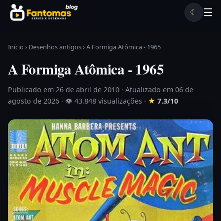
Pular para o conteúdo
☰
☾
Desenhos antigos
Séries antigas
Notícias
Lista A-Z
Início
›
Desenhos antigos
›
A Formiga Atômica - 1965
A Formiga Atômica - 1965
Publicado em 26 de abril de 2010
· Atualizado em 06 de
agosto de 2026 ·
👁 43.848 visualizações
·
★
7.3/10