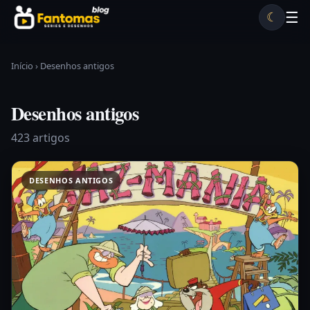
Pular para o conteúdo
☰
☾
Desenhos antigos
Séries antigas
Notícias
Lista A-Z
Início
›
Desenhos antigos
Desenhos antigos
423 artigos
DESENHOS ANTIGOS