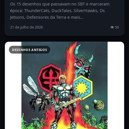
Os 15 desenhos que passavam no SBT e marcaram
época: ThunderCats, DuckTales, SilverHawks, Os
Jetsons, Defensores da Terra e mais…
21 de julho de 2026
👁 50
DESENHOS ANTIGOS