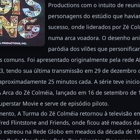
Productions com o intuito de reuni
personagens do estúdio que havia
sucesso, onde liderados por Zé C
numa arca voadora. O desenho a
paródia dos vilões que personifica
s comuns. Foi apresentado originalmente pela rede A
3, tendo sua última transmissão em 29 de dezembro d
aproximadamente 25 minutos cada. A série teve inici
 A Arca do Zé Colméia, lançado em 16 de setembro de
perstar Movie e serve de episódio piloto.
mento, A Turma do Zé Colméia retornou à televisão 
red Flintstone and Friends, onde ficou até meados d
ho estreou na Rede Globo em meados da década de 197