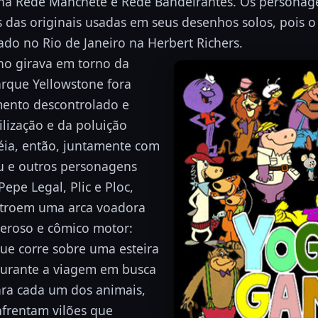
na Rede Manchete e Rede Bandeirantes. Os personag
s das originais usadas em seus desenhos solos, pois o
ado no Rio de Janeiro na Herbert Richers.
o girava em torno da
arque Yellowstone fora
ento descontrolado e
ilização e da poluição
éia, então, juntamente com
au e outros personagens
epe Legal, Plic e Ploc,
stroem uma arca voadora
eroso e cômico motor:
que corre sobre uma esteira
Durante a viagem em busca
ara cada um dos animais,
nfrentam vilões que