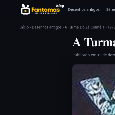
Pular para o conteúdo
Desenhos antigos
Série
Início
›
Desenhos antigos
›
A Turma Do Zé Colméia - 197
A Turma
Publicado em 13 de de