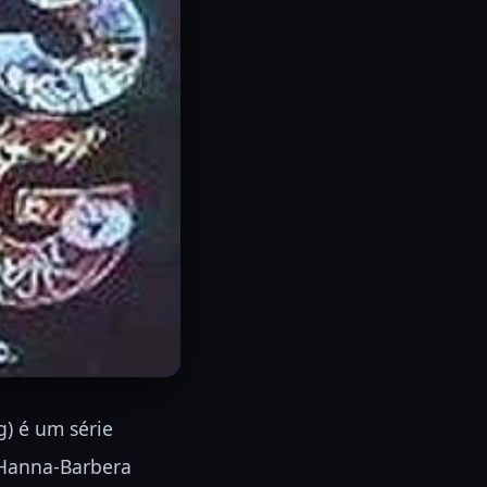
g)
é um série
Hanna-Barbera