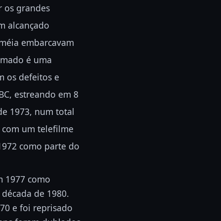
r os grandes
m alcançado
olméia embarcavam
nimado é uma
m os defeitos e
BC, estreando em 8
e 1973, num total
o com um telefilme
 1972 como parte do
em 1977 como
a década de 1980.
0 e foi reprisado