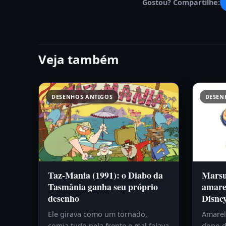
Gostou? Compartilhe:
Veja também
DESENHOS ANTIGOS
DESEN
Taz-Mania (1991): o Diabo da
Marsup
Tasmânia ganha seu próprio
amare
desenho
Disne
Ele girava como um tornado,
Amarelo
comia tudo pela frente e mal falava
dono d