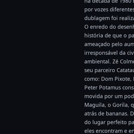
na década de 1980 
por vozes diferente
dublagem foi realiz
O enredo do desenh
história de que o p
ameaçado pelo aum
irresponsável da civ
ambiental. Zé Colm
seu parceiro Catat
como: Dom Pixote, P
Peter Potamus con
movida por um pod
Maguila, o Gorila, 
atrás de bananas. 
do lugar perfeito p
eles encontram e e