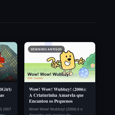
DESENHOS ANTIGOS
dGirl)
Wow! Wow! Wubbzy! (2006):
as
A Criaturinha Amarela que
Encantou os Pequenos
l) 2007
Wow! Wow! Wubbzy! (2006) é o
uma
desenho pré-escolar do