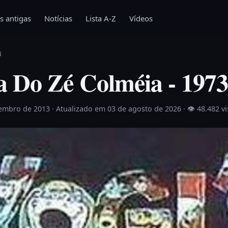
s antigas
Notícias
Lista A-Z
Vídeos
3
 Do Zé Colméia - 197
zembro de 2013
· Atualizado em 03 de agosto de 2026 ·
👁 48.482 v