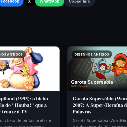
Facebook
X
WhatsApp
Copiar link
HOS ANTIGOS
DESENHOS ANTIGOS
ilami (1993): o bicho
Garota Supersábia (Wor
lo do "Houba!" que a
2007: A Super-Heroína d
y trouxe à TV
Palavras
, cheio de pintas pretas e
Garota Supersábia (WordGir
e uma cauda enorme e
é o desenho da PBS sobre 