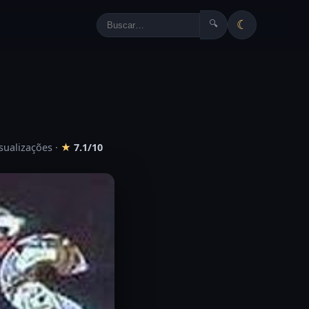
☾
🔍
3
isualizações
·
★
7.1/10