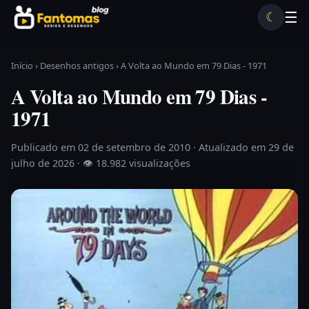
Pular para o conteúdo
☰
☾
Desenhos antigos
Séries antigas
Notícias
Lista A-Z
Início
›
Desenhos antigos
›
A Volta ao Mundo em 79 Dias - 1971
A Volta ao Mundo em 79 Dias -
1971
Publicado em 02 de setembro de 2010
· Atualizado em 29 de
julho de 2026 ·
👁 18.982 visualizações