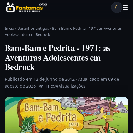
Pular para o conteúdo
☰
☾
Desenhos antigos
Séries antigas
Notícias
Lista A-Z
Início
›
Desenhos antigos
›
Bam-Bam e Pedrita - 1971: as Aventuras
Adolescentes em Bedrock
Bam-Bam e Pedrita - 1971: as
Aventuras Adolescentes em
Bedrock
Publicado em 12 de junho de 2012
· Atualizado em 09 de
agosto de 2026 ·
👁 11.594 visualizações