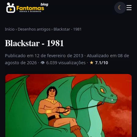
Pular para o conteúdo
☰
☾
Desenhos antigos
Séries antigas
Notícias
Lista A-Z
Início
›
Desenhos antigos
›
Blackstar - 1981
Blackstar - 1981
Publicado em 12 de fevereiro de 2013
· Atualizado em 08 de
agosto de 2026 ·
👁 6.039 visualizações
·
★
7.1/10