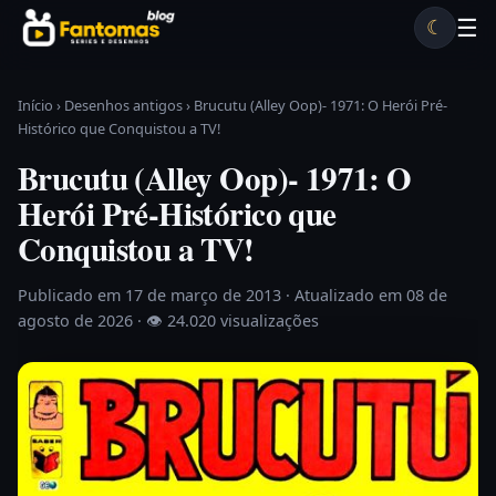
Pular para o conteúdo
☰
☾
Desenhos antigos
Séries antigas
Notícias
Lista A-Z
Início
›
Desenhos antigos
›
Brucutu (Alley Oop)- 1971: O Herói Pré-
Histórico que Conquistou a TV!
Brucutu (Alley Oop)- 1971: O
Herói Pré-Histórico que
Conquistou a TV!
Publicado em 17 de março de 2013
· Atualizado em 08 de
agosto de 2026 ·
👁 24.020 visualizações