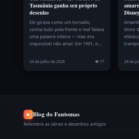
Tasmânia ganha seu próprio
amare
desenho
Disne
Ele girava como um tornado,
Amarelo
comia tudo pela frente e mal falava
dono d
uma palavra inteira — mas era
elástic
impossível não amar. Em 1991, o…
trampo
24 de julho de 2026
👁 77
24 de ju
Blog do Fantomas
▶
Relembre as séries e desenhos antigos