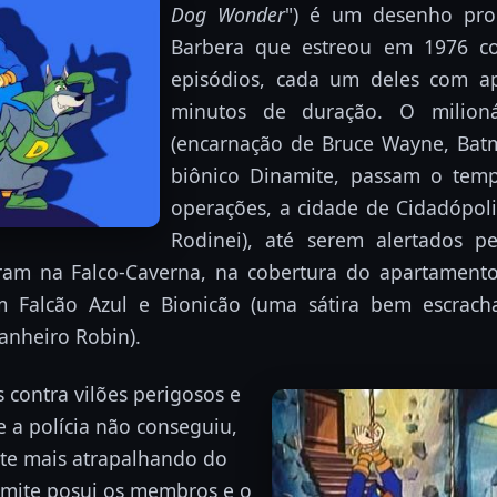
Dog Wonder
") é um desenho pro
Barbera que estreou em 1976 c
episódios, cada um deles com a
minutos de duração. O milion
(encarnação de Bruce Wayne, Bat
biônico Dinamite, passam o tem
operações, a cidade de Cidadópolis
Rodinei), até serem alertados pel
ram na Falco-Caverna, na cobertura do apartamento
m Falcão Azul e Bionicão (uma sátira bem escracha
nheiro Robin).
s contra vilões perigosos e
 a polícia não conseguiu,
e mais atrapalhando do
mite posui os membros e o