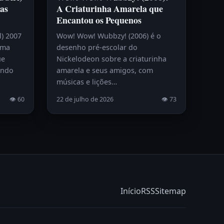
as
A Criaturinha Amarela que
Encantou os Pequenos
l) 2007
Wow! Wow! Wubbzy! (2006) é o
uma
desenho pré-escolar do
ue
Nickelodeon sobre a criaturinha
endo
amarela e seus amigos, com
músicas e lições…
👁 60
22 de julho de 2026
👁 73
Início
RSS
Sitemap