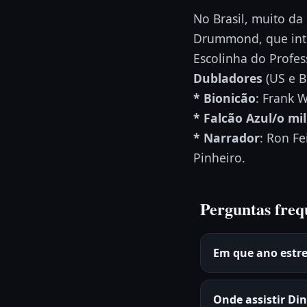
No Brasil, muito d
Drummond, que inte
Escolinha do Profe
Dubladores
(US e B
* Bionicão
: Frank 
* Falcão Azul/o mi
* Narrador
: Ron Fe
Pinheiro.
Perguntas freq
Em que ano estre
Onde assistir Di