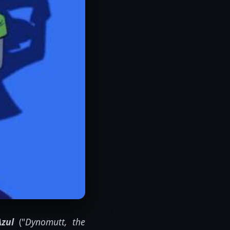
zul
("
Dynomutt, the