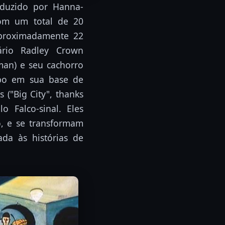
duzido por Hanna-
om um total de 20
proximadamente 22
ário Radley Crown
man) e seu cachorro
po em sua base de
 ("Big City", thanks
o Falco-sinal. Eles
, e se transformam
da às histórias de