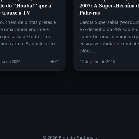
lo do "Houba!" que a
2007: A Super-Heroína d
y trouxe à TV
Palavras
, cheio de pintas pretas e
Garota Supersábia (WordGir
e uma cauda enorme e
é o desenho da PBS sobre 
a que fazia de tudo — do
super-heroína alienígena q
lim à arma. E aquele grito…
ensina vocabulário combat
vilões.…
lho de 2026
👁 62
22 de julho de 2026
© 2026 Blog do Fantomas