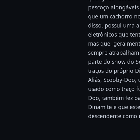
pescoço alongáveis 
que um cachorro no
disso, possui uma 
eletrônicos que ten
mas que, geralmen
sempre atrapalham 
parte do show do S
traços do próprio D
Aliás, Scooby-Doo, 
usado como traço f
Doo, também fez pa
Dinamite é que este
descendente como um