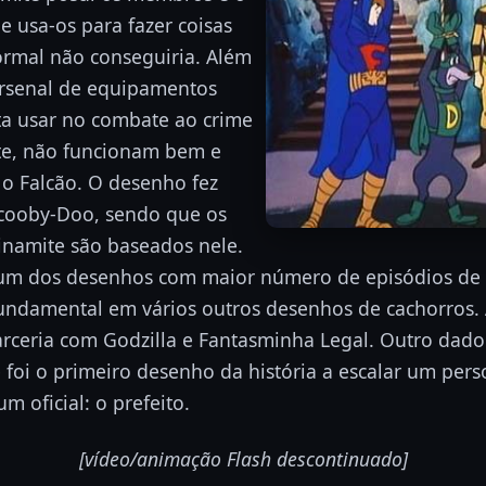
e usa-os para fazer coisas
rmal não conseguiria. Além
arsenal de equipamentos
ta usar no combate ao crime
te, não funcionam bem e
o Falcão. O desenho fez
cooby-Doo, sendo que os
inamite são baseados nele.
um dos desenhos com maior número de episódios de to
undamental em vários outros desenhos de cachorros.
rceria com Godzilla e Fantasminha Legal. Outro dado
 foi o primeiro desenho da história a escalar um per
 oficial: o prefeito.
[vídeo/animação Flash descontinuado]