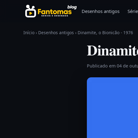
Pular para o conteúdo
Desenhos antigos
Série
Início
›
Desenhos antigos
›
Dinamite, o Bionicão - 1976
Dinamite
Publicado em 04 de out