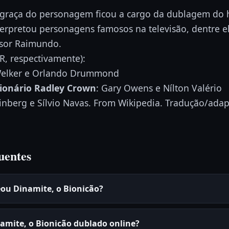
a graça do personagem ficou a cargo da dublagem do h
rpretou personagens famosos na televisão, dentre el
ssor Raimundo.
R, respectivamente):
Welker e Orlando Drummond
lionário Radley Crown
: Gary Owens e Nílton Valério
inberg e Sílvio Navas. From Wikipedia. Tradução/adapt
uentes
ou Dinamite, o Bionicão?
namite, o Bionicão dublado online?