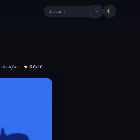
☾
🔍
ualizações
·
★
6.8/10