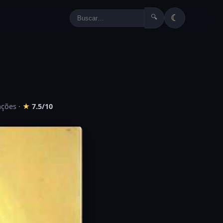
☾
🔍
ações
·
★
7.5/10