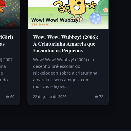
dGirl)
Wow! Wow! Wubbzy! (2006):
as
A Criaturinha Amarela que
Encantou os Pequenos
l) 2007
Wow! Wow! Wubbzy! (2006) é o
uma
desenho pré-escolar do
ue
Nickelodeon sobre a criaturinha
endo
amarela e seus amigos, com
músicas e lições…
👁 60
22 de julho de 2026
👁 72