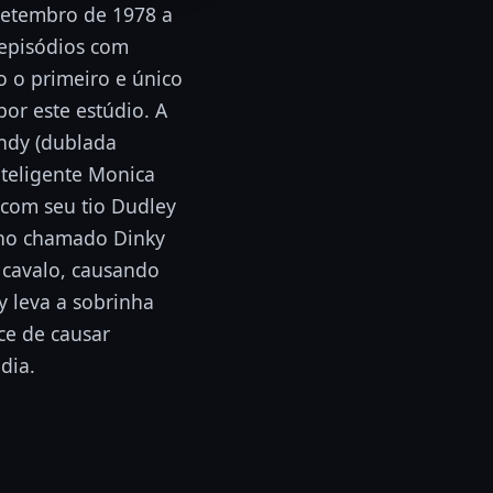
 setembro de 1978 a
 episódios com
o o primeiro e único
por este estúdio. A
andy (dublada
nteligente Monica
 com seu tio Dudley
nho chamado Dinky
 cavalo, causando
 leva a sobrinha
e de causar
dia.