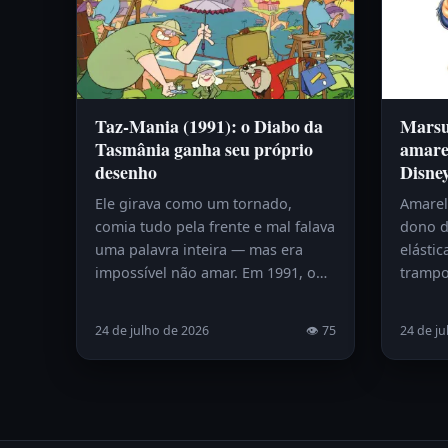
Taz-Mania (1991): o Diabo da
Marsup
Tasmânia ganha seu próprio
amare
desenho
Disne
Ele girava como um tornado,
Amarelo
comia tudo pela frente e mal falava
dono d
uma palavra inteira — mas era
elástic
impossível não amar. Em 1991, o…
trampo
24 de julho de 2026
👁 75
24 de ju