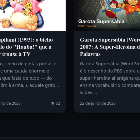
ilami (1993): o bicho
Garota Supersábia (Wor
lo do "Houba!" que a
2007: A Super-Heroína d
y trouxe à TV
Palavras
, cheio de pintas pretas e
Garota Supersábia (WordGir
e uma cauda enorme e
é o desenho da PBS sobre 
a que fazia de tudo — do
super-heroína alienígena q
lim à arma. E aquele grito…
ensina vocabulário combat
vilões.…
lho de 2026
👁 62
22 de julho de 2026