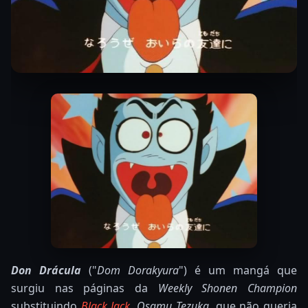
Don Drácula
("
Dom Dorakyura
") é um mangá que
surgiu nas páginas da
Weekly Shonen Champion
substituindo
Black Jack
.
Osamu Tezuka
, que não queria