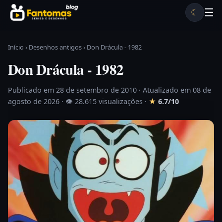
Pular para o conteúdo
☰
☾
Desenhos antigos
Séries antigas
Notícias
Lista A-Z
Início
›
Desenhos antigos
›
Don Drácula - 1982
Don Drácula - 1982
Publicado em 28 de setembro de 2010
· Atualizado em 08 de
agosto de 2026 ·
👁 28.615 visualizações
·
★
6.7/10