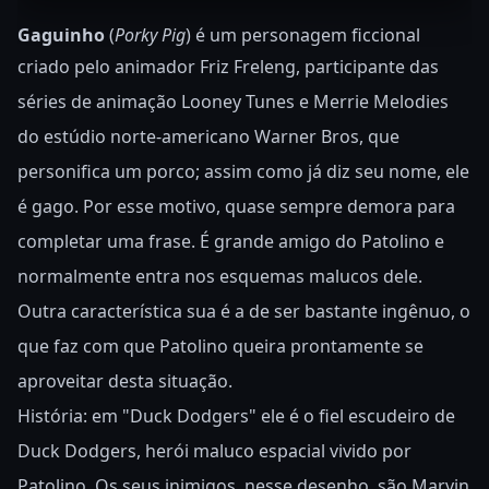
Gaguinho
(
Porky Pig
) é um personagem ficcional
criado pelo animador Friz Freleng,
participante das
séries de animação Looney Tunes e Merrie Melodies
do estúdio norte-americano Warner Bros, que
personifica um porco; assim como já diz seu nome, ele
é gago. Por esse motivo, quase sempre demora para
completar uma frase. É grande amigo do Patolino e
normalmente entra nos esquemas malucos dele.
Outra característica sua é a de ser bastante ingênuo, o
que faz com que Patolino queira prontamente se
aproveitar desta situação.
H
istória: em "Duck Dodgers" ele é o fiel escudeiro de
Duck Dodgers, herói maluco espacial vivido por
Patolino. Os seus inimigos, nesse desenho, são Marvin