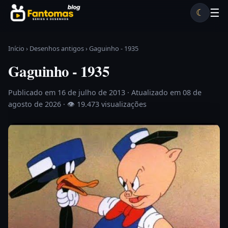
Pular para o conteúdo
☰
☾
Desenhos antigos
Séries antigas
Notícias
Lista A-Z
Início
›
Desenhos antigos
›
Gaguinho - 1935
Gaguinho - 1935
Publicado em 16 de julho de 2013
· Atualizado em 08 de
agosto de 2026 ·
👁 19.473 visualizações