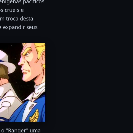
enígenas pacíficos
s cruéis e
m troca desta
e expandir seus
do o "Ranger" uma