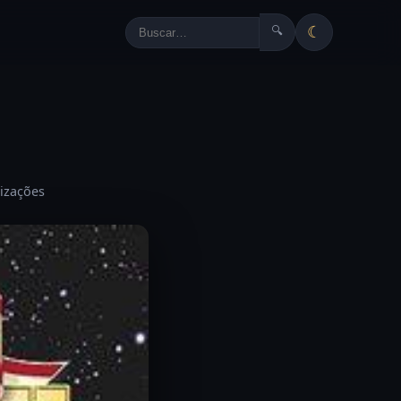
☾
🔍
lizações