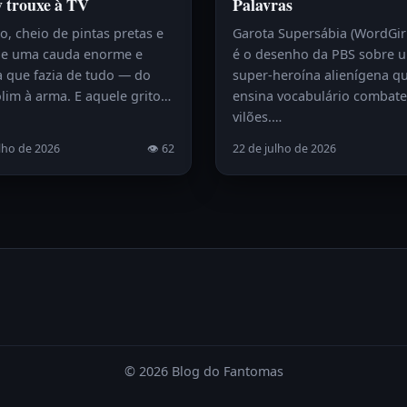
y trouxe à TV
Palavras
, cheio de pintas pretas e
Garota Supersábia (WordGir
e uma cauda enorme e
é o desenho da PBS sobre 
a que fazia de tudo — do
super-heroína alienígena q
lim à arma. E aquele grito…
ensina vocabulário combat
vilões.…
lho de 2026
👁 62
22 de julho de 2026
© 2026 Blog do Fantomas