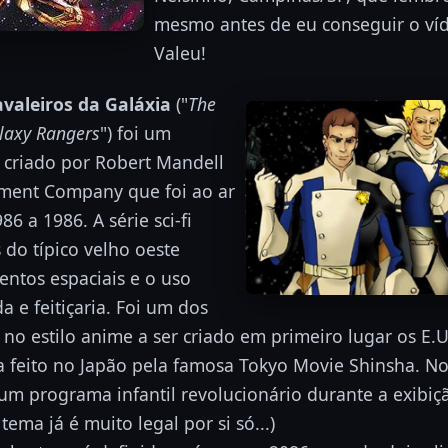
mesmo antes de eu conseguir o víd
Valeu!
avaleiros da Galáxia
("
The
alaxy Rangers
") foi um
criado por Robert Mandell
nment Company que foi ao ar
6 a 1986. A série sci-fi
 do típico velho oeste
ntos espaciais e o uso
a e feitiçaria. Foi um dos
no estilo anime a ser criado em primeiro lugar os E.
a feito no Japão pela famosa Tokyo Movie Shinsha.
e um programa infantil revolucionário durante a exibiç
tema já é muito legal por si só...)