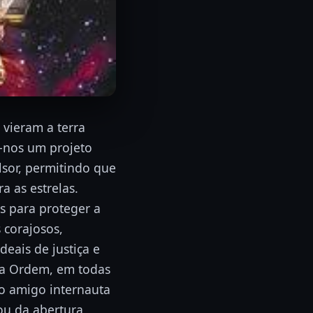
 vieram a terra
m-nos um projeto
lsor, permitindo que
a as estrelas.
s para proteger a
s corajosos,
eais de justiça e
da Ordem, em todas
do amigo internauta
ou da abertura