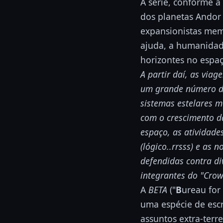
A série, conforme a
dos planetas Andor 
expansionistas mem
ajuda, a humanidad
horizontes no espaç
A partir daí, as viag
um grande número de
sistemas estelares m
com o crescimento d
espaço, as atividad
(lógico..rrsss) e as 
defendidas contra di
integrantes do "Crow
A
BETA
("
B
ureau for
uma espécie de escr
assuntos extra-terr