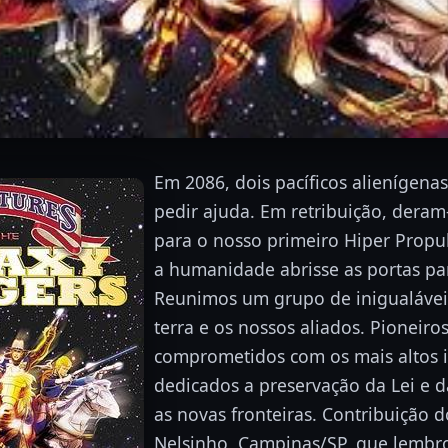
Em 2086, dois pacíficos alienígenas
pedir ajuda. Em retribuição, dera
para o nosso primeiro Hiper Propu
a humanidade abrisse as portas par
Reunimos um grupo de inigualávei
terra e os nossos aliados. Pioneiro
comprometidos com os mais altos id
dedicados a preservação da Lei e 
as novas fronteiras. Contribuição 
Nelsinho, Campinas/SP, que lembr