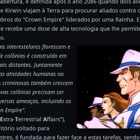
 abertura, é definida após o ano 2086 quando dois ali
e Kirwin viajam à Terra para procurar aliados contra o
bros do "Crown Empire" liderados por uma Rainha. E
e recebe uma dose de alta tecnologia que lhe permit
o.
ens interestelares florescem e
 colônias é construído em
ais distantes. Juntamente
as atividades humanas no
es criminosas também crescem
novas colônias precisam ser
versas ameaças, incluindo os
n Empire".
E
xtra-
T
errestrial
A
ffairs"),
itório voltado para
estres, é fundada para fazer face a estas tarefas, sen