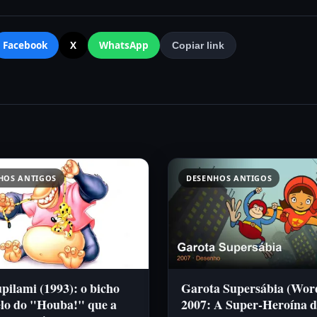
Facebook
X
WhatsApp
Copiar link
HOS ANTIGOS
DESENHOS ANTIGOS
ilami (1993): o bicho
Garota Supersábia (Wor
lo do "Houba!" que a
2007: A Super-Heroína d