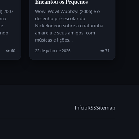
Encantou os Pequenos
l) 2007
Wow! Wow! Wubbzy! (2006) é o
uma
desenho pré-escolar do
ue
Nickelodeon sobre a criaturinha
endo
amarela e seus amigos, com
músicas e lições…
👁 60
22 de julho de 2026
👁 71
Início
RSS
Sitemap