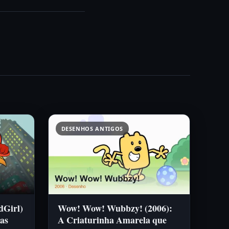
DESENHOS ANTIGOS
dGirl)
Wow! Wow! Wubbzy! (2006):
as
A Criaturinha Amarela que