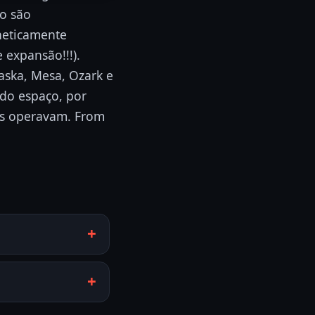
ho são
eneticamente
 expansão!!!).
aska, Mesa, Ozark e
 do espaço, por
es operavam. From