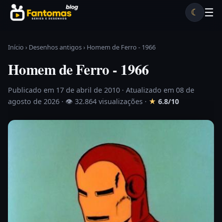
Pular para o conteúdo
☰
☾
Desenhos antigos
Séries antigas
Notícias
Lista A-Z
Início
›
Desenhos antigos
›
Homem de Ferro - 1966
Homem de Ferro - 1966
Publicado em 17 de abril de 2010
· Atualizado em 08 de
agosto de 2026 ·
👁 32.864 visualizações
·
★
6.8/10