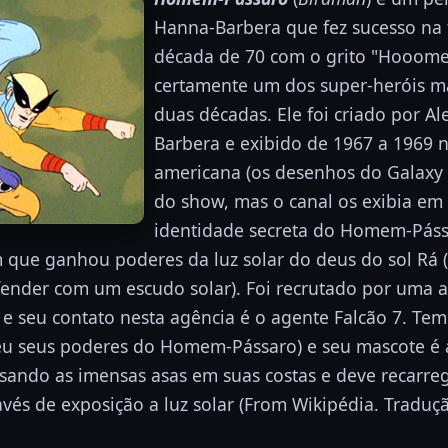
Hanna-Barbera que fez sucesso na 
década de 70 com o grito "Hooomee
certamente um dos super-heróis m
duas décadas. Ele foi criado por A
Barbera e exibido de 1967 a 1969 
americana (os desenhos do Galaxy 
do show, mas o canal os exibia em 
identidade secreta do Homem-Páss
e ganhou poderes da luz solar do deus do sol Rá (
efender com um escudo solar). Foi recrutado por uma a
e e seu contato nesta agência é o agente Falcão 7. T
eu seus poderes do Homem-Pássaro) e seu mascote é 
usando as imensas asas em suas costas e deve recarre
vés de exposição a luz solar (From Wikipédia. Traduçã