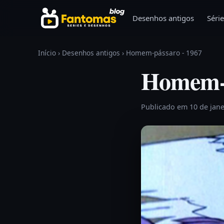
Pular para o conteúdo
Desenhos antigos
Série
Início
›
Desenhos antigos
›
Homem-pássaro - 1967
Homem-p
Publicado em 10 de jan