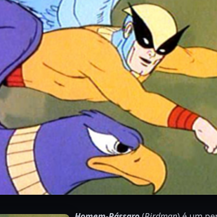
Homem-Pássaro
(
Birdman
) é um p