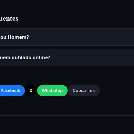
uentes
reou Homem?
omem dublado online?
Facebook
X
WhatsApp
Copiar link