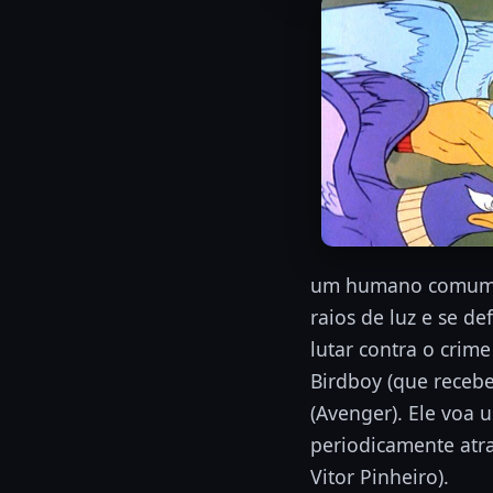
um humano comum qu
raios de luz e se d
lutar contra o crim
Birdboy (que receb
(Avenger). Ele voa 
periodicamente atra
Vitor Pinheiro).