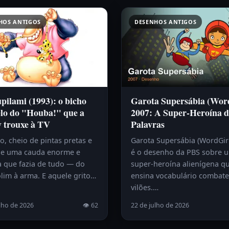
HOS ANTIGOS
DESENHOS ANTIGOS
ilami (1993): o bicho
Garota Supersábia (Wor
lo do "Houba!" que a
2007: A Super-Heroína d
y trouxe à TV
Palavras
, cheio de pintas pretas e
Garota Supersábia (WordGir
e uma cauda enorme e
é o desenho da PBS sobre 
a que fazia de tudo — do
super-heroína alienígena q
lim à arma. E aquele grito…
ensina vocabulário combat
vilões.…
lho de 2026
👁 62
22 de julho de 2026