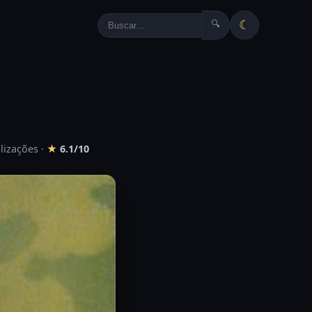
☾
🔍
alizações
·
★
6.1/10