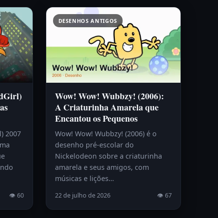
DESENHOS ANTIGOS
dGirl)
Wow! Wow! Wubbzy! (2006):
as
A Criaturinha Amarela que
Encantou os Pequenos
l) 2007
Wow! Wow! Wubbzy! (2006) é o
uma
desenho pré-escolar do
ue
Nickelodeon sobre a criaturinha
endo
amarela e seus amigos, com
músicas e lições…
👁 60
22 de julho de 2026
👁 67