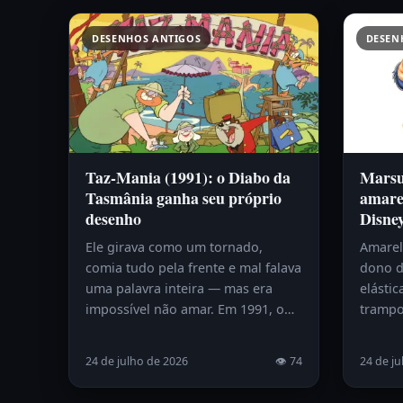
DESENHOS ANTIGOS
DESEN
Taz-Mania (1991): o Diabo da
Marsup
Tasmânia ganha seu próprio
amare
desenho
Disne
Ele girava como um tornado,
Amarelo
comia tudo pela frente e mal falava
dono d
uma palavra inteira — mas era
elástic
impossível não amar. Em 1991, o…
trampo
24 de julho de 2026
👁 74
24 de ju