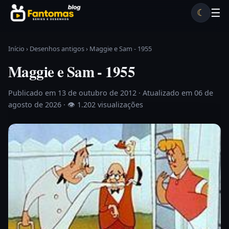
Pular para o conteúdo
☰
☾
Desenhos antigos
Séries antigas
Notícias
Lista A-Z
Início
›
Desenhos antigos
›
Maggie e Sam - 1955
Maggie e Sam - 1955
Publicado em 13 de outubro de 2012
· Atualizado em 06 de
agosto de 2026 ·
👁 1.202 visualizações