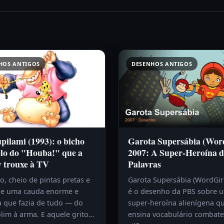
HOS ANTIGOS
DESENHOS ANTIGOS
ilami (1993): o bicho
Garota Supersábia (Wor
lo do "Houba!" que a
2007: A Super-Heroína d
y trouxe à TV
Palavras
, cheio de pintas pretas e
Garota Supersábia (WordGir
e uma cauda enorme e
é o desenho da PBS sobre 
a que fazia de tudo — do
super-heroína alienígena q
lim à arma. E aquele grito…
ensina vocabulário combat