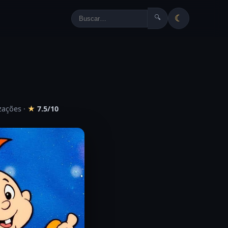
☾
🔍
izações
·
★
7.5/10