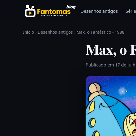
Pular para o conteúdo
Desenhos antigos
Série
Início
›
Desenhos antigos
›
Max, o Fantástico - 1988
Max, o F
Publicado em 17 de jul