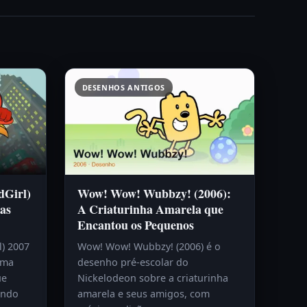
DESENHOS ANTIGOS
dGirl)
Wow! Wow! Wubbzy! (2006):
as
A Criaturinha Amarela que
Encantou os Pequenos
l) 2007
Wow! Wow! Wubbzy! (2006) é o
uma
desenho pré-escolar do
ue
Nickelodeon sobre a criaturinha
endo
amarela e seus amigos, com