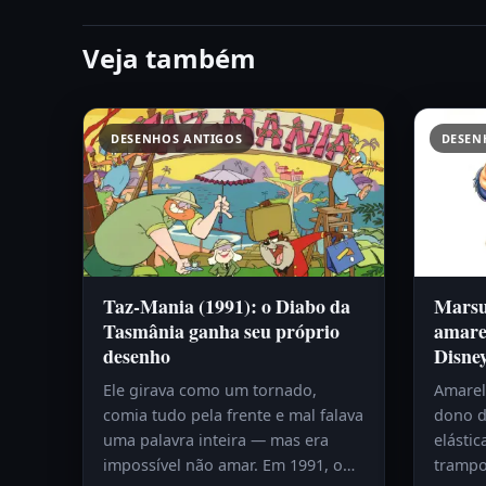
Veja também
DESENHOS ANTIGOS
DESEN
Taz-Mania (1991): o Diabo da
Marsup
Tasmânia ganha seu próprio
amare
desenho
Disne
Ele girava como um tornado,
Amarelo
comia tudo pela frente e mal falava
dono d
uma palavra inteira — mas era
elástic
impossível não amar. Em 1991, o…
trampo