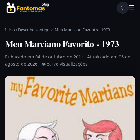
Pular para o conteúdo
☰
☾
Desenhos antigos
Séries antigas
Notícias
Lista A-Z
Início
›
Desenhos antigos
›
Meu Marciano Favorito - 1973
Meu Marciano Favorito - 1973
Publicado em 04 de outubro de 2011
· Atualizado em 06 de
agosto de 2026 ·
👁 5.178 visualizações