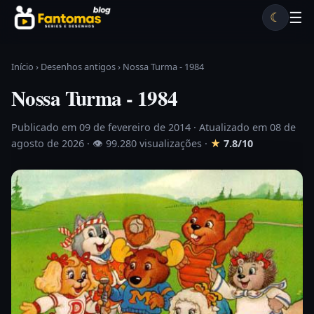
Pular para o conteúdo
☰
☾
Desenhos antigos
Séries antigas
Notícias
Lista A-Z
Início
›
Desenhos antigos
›
Nossa Turma - 1984
Nossa Turma - 1984
Publicado em 09 de fevereiro de 2014
· Atualizado em 08 de
agosto de 2026 ·
👁 99.280 visualizações
·
★
7.8/10