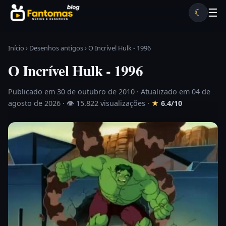
Pular para o conteúdo
☰
☾
Desenhos antigos
Séries antigas
Notícias
Lista A-Z
Início
›
Desenhos antigos
›
O Incrível Hulk - 1996
O Incrível Hulk - 1996
Publicado em 30 de outubro de 2010
· Atualizado em 04 de
agosto de 2026 ·
👁 15.822 visualizações
·
★
6.4/10