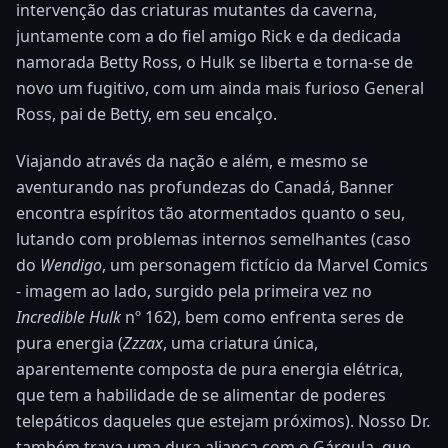
intervenção das criaturas mutantes da caverna,
juntamente com a do fiel amigo Rick e da dedicada
namorada Betty Ross, o Hulk se liberta e torna-se de
novo um fugitivo, com um ainda mais furioso General
Ross, pai de Betty, em seu encalço.
Viajando através da nação e além, e mesmo se
aventurando nas profundezas do Canadá, Banner
encontra espíritos tão atormentados quanto o seu,
lutando com problemas internos semelhantes (caso
do
Wendigo
, um personagem fictício da Marvel Comics
- imagem ao lado, surgido pela primeira vez no
Incredible Hulk
nº 162), bem como enfrenta seres de
pura energia (
Zzzax
, uma criatura única,
aparentemente composta de pura energia elétrica,
que tem a habilidade de se alimentar de poderes
telepáticos daqueles que estejam próximos). Nosso Dr.
também trava uma dura aliança com o Gárgula, que