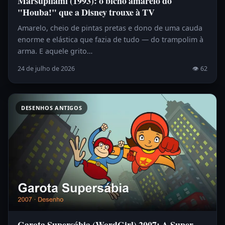
Marsupilami (1993): o bicho amarelo do
"Houba!" que a Disney trouxe à TV
Amarelo, cheio de pintas pretas e dono de uma cauda
enorme e elástica que fazia de tudo — do trampolim à
arma. E aquele grito…
24 de julho de 2026
👁 62
DESENHOS ANTIGOS
Garota Supersábia (WordGirl) 2007: A Super-