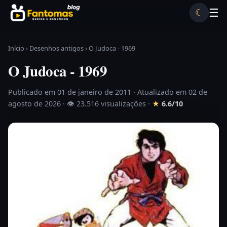
Pular para o conteúdo
☰
☾
Desenhos antigos
Séries antigas
Notícias
Lista A-Z
Início
›
Desenhos antigos
›
O Judoca - 1969
O Judoca - 1969
Publicado em 01 de janeiro de 2011
· Atualizado em 02 de
agosto de 2026 ·
👁 23.516 visualizações
·
★
6.6/10