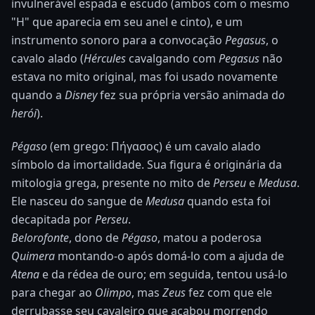
invulnerável espada e escudo (ambos com o mesmo
"H" que aparecia em seu anel e cinto), e um
instrumento sonoro para a convocação
Pegasus
, o
cavalo alado (
Hércules
cavalgando com
Pegasus
não
estava no mito original, mas foi usado novamente
quando a
Disney
fez sua própria versão animada d
o
herói
).
Pégaso
(em grego: Πήγασος) é um cavalo alado
símbolo da imortalidade. Sua figura é originária da
mitologia grega, presente no mito de
Perseu
e
Medusa
.
Ele nasceu do sangue de
Medusa
quando esta foi
decapitada por
Perseu
.
Belorofonte
, dono de
Pégaso
, matou a poderosa
Quimera
montando-o após domá-lo com a ajuda de
Atena
e da rédea de ouro; em seguida, tentou usá-lo
para chegar ao
Olimpo
, mas
Zeus
fez com que ele
derrubasse seu cavaleiro que acabou morrendo