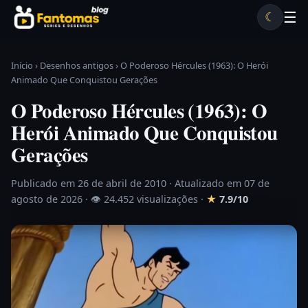
Pular para o conteúdo
☰
☾
Desenhos antigos
Séries antigas
Notícias
Lista A-Z
Início
›
Desenhos antigos
›
O Poderoso Hércules (1963): O Herói
Animado Que Conquistou Gerações
O Poderoso Hércules (1963): O
Herói Animado Que Conquistou
Gerações
Publicado em 26 de abril de 2010
· Atualizado em 07 de
agosto de 2026 ·
👁 24.452 visualizações
·
★
7.9/10