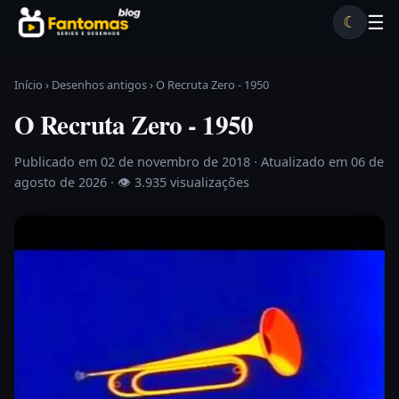
Pular para o conteúdo
☰
☾
Desenhos antigos
Séries antigas
Notícias
Lista A-Z
Início
›
Desenhos antigos
›
O Recruta Zero - 1950
O Recruta Zero - 1950
Publicado em 02 de novembro de 2018
· Atualizado em 06 de
agosto de 2026 ·
👁 3.935 visualizações