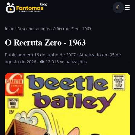
Pular para o conteúdo
☰
☾
Desenhos antigos
Séries antigas
Notícias
Lista A-Z
Início
›
Desenhos antigos
›
O Recruta Zero - 1963
O Recruta Zero - 1963
Publicado em 16 de junho de 2007
· Atualizado em 05 de
agosto de 2026 ·
👁 12.013 visualizações