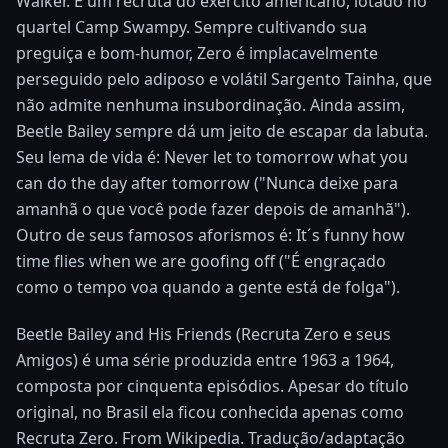
Walker. É um recruta do exército americano, lotado no
quartel Camp Swampy. Sempre cultivando sua
preguiça e bom-humor, Zero é implacavelmente
perseguido pelo adiposo e volátil Sargento Tainha, que
não admite nenhuma insubordinação. Ainda assim,
Beetle Bailey sempre dá um jeito de escapar da labuta.
Seu lema de vida é: Never let to tomorrow what you
can do the day after tomorrow ("Nunca deixe para
amanhã o que você pode fazer depois de amanhã").
Outro de seus famosos aforismos é: It´s funny how
time flies when we are goofing off ("É engraçado
como o tempo voa quando a gente está de folga").
Beetle Bailey and His Friends (Recruta Zero e seus
Amigos) é uma série produzida entre 1963 a 1964,
composta por cinquenta episódios. Apesar do título
original, no Brasil ela ficou conhecida apenas como
Recruta Zero. From Wikipedia. Tradução/adaptação