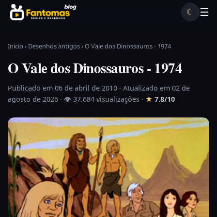
Pular para o conteúdo
☰
☾
Desenhos antigos
Séries antigas
Notícias
Lista A-Z
Início
›
Desenhos antigos
›
O Vale dos Dinossauros - 1974
O Vale dos Dinossauros - 1974
Publicado em 06 de abril de 2010
· Atualizado em 02 de
agosto de 2026 ·
👁 37.684 visualizações
·
★
7.8/10