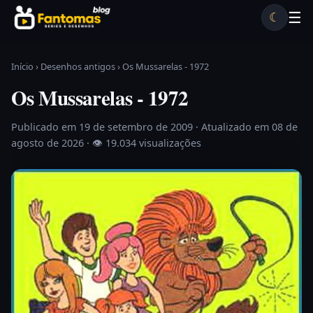
Pular para o conteúdo
☰
☾
Desenhos antigos
Séries antigas
Notícias
Lista A-Z
Início
›
Desenhos antigos
›
Os Mussarelas - 1972
Os Mussarelas - 1972
Publicado em 19 de setembro de 2009
· Atualizado em 08 de
agosto de 2026 ·
👁 19.034 visualizações