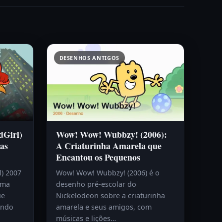
DESENHOS ANTIGOS
dGirl)
Wow! Wow! Wubbzy! (2006):
as
A Criaturinha Amarela que
Encantou os Pequenos
l) 2007
Wow! Wow! Wubbzy! (2006) é o
uma
desenho pré-escolar do
ue
Nickelodeon sobre a criaturinha
endo
amarela e seus amigos, com
músicas e lições…