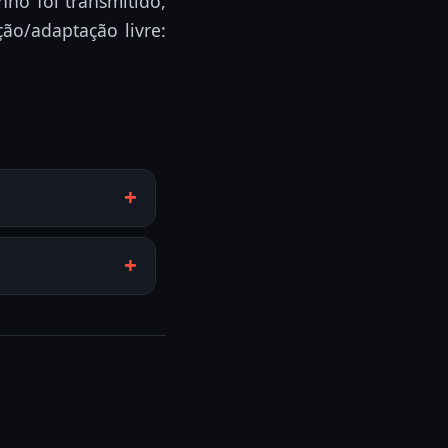
nho foi transmitido,
ão/adaptação livre: