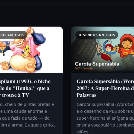
HOS ANTIGOS
DESENHOS ANTIGOS
ilami (1993): o bicho
Garota Supersábia (Wor
lo do "Houba!" que a
2007: A Super-Heroína d
y trouxe à TV
Palavras
, cheio de pintas pretas e
Garota Supersábia (WordGir
e uma cauda enorme e
é o desenho da PBS sobre 
a que fazia de tudo — do
super-heroína alienígena q
lim à arma. E aquele grito…
ensina vocabulário combat
vilões.…