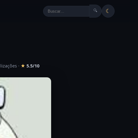
☾
🔍
alizações
·
★
5.5/10