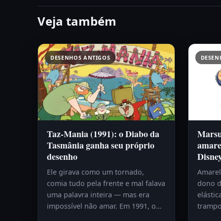
Veja também
DESENHOS ANTIGOS
DESEN
Taz-Mania (1991): o Diabo da
Marsup
Tasmânia ganha seu próprio
amare
desenho
Disne
Ele girava como um tornado,
Amarelo
comia tudo pela frente e mal falava
dono d
uma palavra inteira — mas era
elástic
impossível não amar. Em 1991, o…
trampo