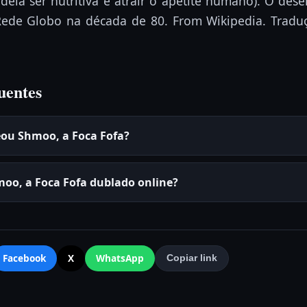
ela ser nutritiva e atrair o apetite humano). O dese
 Rede Globo na década de 80. From Wikipedia. Traduç
uentes
eou Shmoo, a Foca Fofa?
moo, a Foca Fofa dublado online?
Facebook
X
WhatsApp
Copiar link