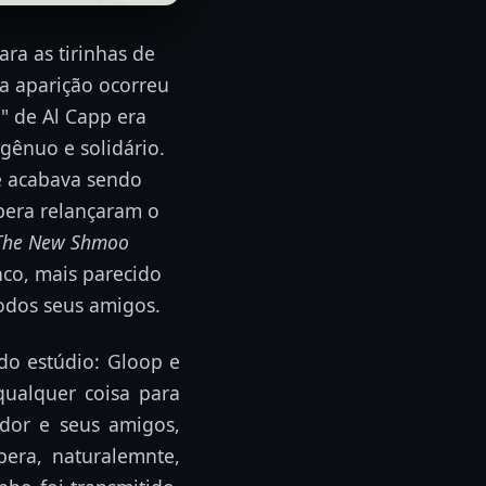
ra as tirinhas de
a aparição ocorreu
" de Al Capp era
gênuo e solidário.
 e acabava sendo
bera relançaram o
The New Shmoo
co, mais parecido
odos seus amigos.
do estúdio: Gloop e
qualquer coisa para
ador e seus amigos,
era, naturalemnte,