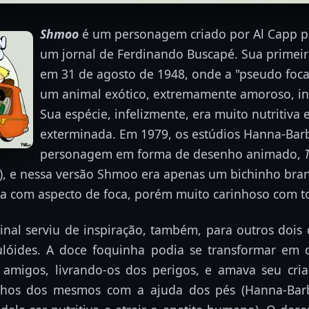
Shmoo
é um personagem criado por Al Capp pa
um jornal de Ferdinando Buscapé. Sua primeir
em 31 de agosto de 1948, onde a "pseudo foca
um animal exótico, extremamente amoroso, in
Sua espécie, infelizmente, era muito nutritiva
exterminada. Em 1979, os estúdios Hanna-Bar
personagem em forma de desenho animado,
), e nessa versão Shmoo era apenas um bichinho bran
 com aspecto de foca, porém muito carinhoso com t
nal serviu de inspiração, também, para outros dois 
lóides. A doce foquinha podia se transformar em 
amigos, livrando-os dos perigos, e amava seu cri
balhos dos mesmos com a ajuda dos pés (Hanna-Barb