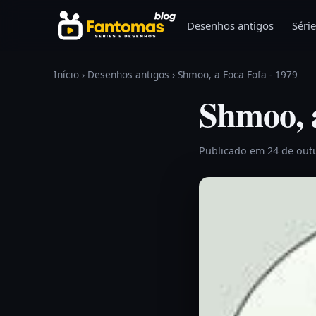
Pular para o conteúdo
Desenhos antigos
Série
Início
›
Desenhos antigos
›
Shmoo, a Foca Fofa - 1979
Shmoo, a
Publicado em 24 de out