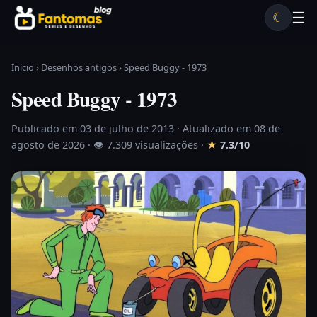
Pular para o conteúdo
☰
☾
Desenhos antigos
Séries antigas
Notícias
Lista A-Z
Início
›
Desenhos antigos
›
Speed Buggy - 1973
Speed Buggy - 1973
Publicado em 03 de julho de 2013
· Atualizado em 08 de
agosto de 2026 ·
👁 7.309 visualizações
·
★
7.3/10