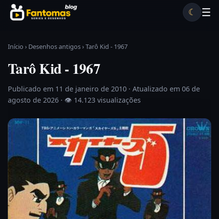
Pular para o conteúdo
☰
☾
Desenhos antigos
Séries antigas
Notícias
Lista A-Z
Início
›
Desenhos antigos
›
Tarô Kid - 1967
Tarô Kid - 1967
Publicado em 11 de janeiro de 2010
· Atualizado em 06 de
agosto de 2026 ·
👁 14.123 visualizações