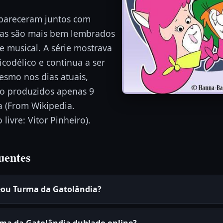
pareceram juntos com
mas são mais bem lembrados
 musical. A série mostrava
icodélico e continua a ser
mesmo nos dias atuais,
do produzidos apenas 9
 (From Wikipedia.
ivre: Vitor Pinheiro).
uentes
eou Turma da Gatolândia?