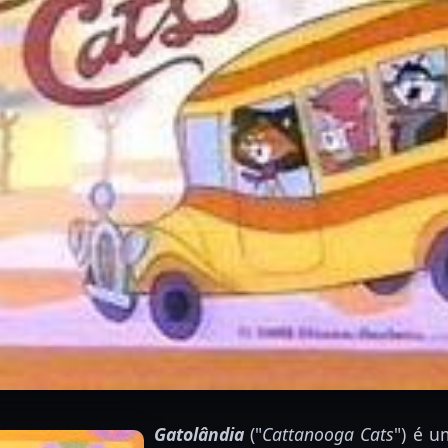
Gatolândia
("
Cattanooga Cats
") é 