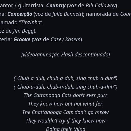
antor / guitarrista:
Country
(voz de
Bill Callaway
).
na:
Conceição
(voz de
Julie Bennett
); namorada de
Coun
hamado “
Tinzinho
”.
oz de
Jim Begg
).
teria:
Groove
(voz de
Casey Kasem
).
[vídeo/animação Flash descontinuado]
("Chub-a-duh, chub-a-duh, sing chub-a-duh")
("Chub-a-duh, chub-a-duh, sing chub-a-duh")
The Cattanooga Cats don't ever purr
They know how but not what fer.
The Chattanooga Cats don't go meow
They wouldn't try if they knew how
Doing their thing