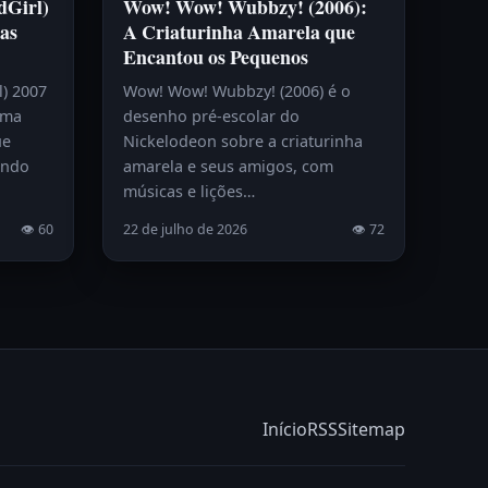
dGirl)
Wow! Wow! Wubbzy! (2006):
as
A Criaturinha Amarela que
Encantou os Pequenos
l) 2007
Wow! Wow! Wubbzy! (2006) é o
uma
desenho pré-escolar do
ue
Nickelodeon sobre a criaturinha
endo
amarela e seus amigos, com
músicas e lições…
👁 60
22 de julho de 2026
👁 72
Início
RSS
Sitemap