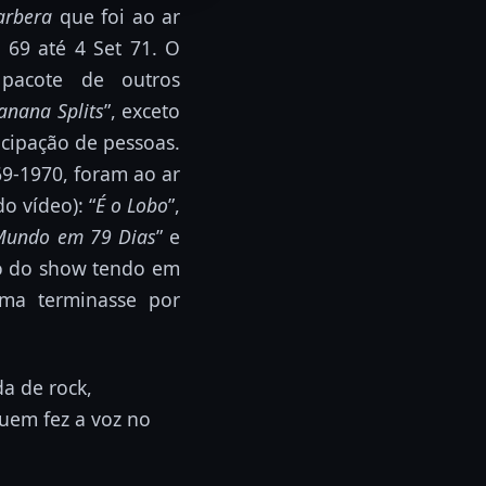
arbera
que foi ao ar
 69 até 4 Set 71. O
pacote de outros
anana Splits
”, exceto
icipação de pessoas.
9-1970, foram ao ar
o vídeo): “
É o Lobo
”,
 Mundo em 79 Dias
” e
do do show tendo em
ama terminasse por
da de rock,
uem fez a voz no