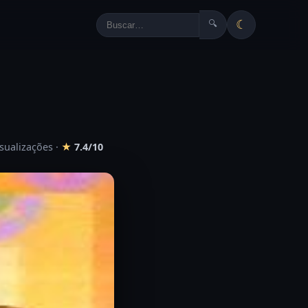
☾
🔍
isualizações
·
★
7.4/10