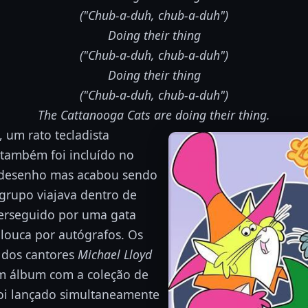
("Chub-a-duh, chub-a-duh")
Doing their thing
("Chub-a-duh, chub-a-duh")
Doing their thing
("Chub-a-duh, chub-a-duh")
The Cattanooga Cats are doing their thing.
um rato tecladista
 também foi incluído no
 desenho mas acabou sendo
 grupo viajava dentro de
erseguido por uma gata
, louca por autógrafos. Os
 dos cantores
Michael Lloyd
um álbum com a coleção de
oi lançado simultaneamente