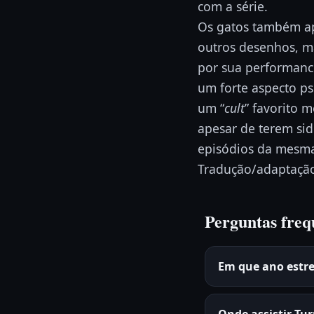
com a série.
Os gatos também a
outros desenhos, 
por sua performance
um forte aspecto ps
um “
cult
” favorito 
apesar de terem si
episódios da mesma
Tradução/adaptação l
Perguntas freq
Em que ano estr