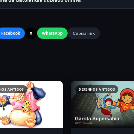
rma da Gatolândia dublado online?
Facebook
X
WhatsApp
Copiar link
HOS ANTIGOS
DESENHOS ANTIGOS