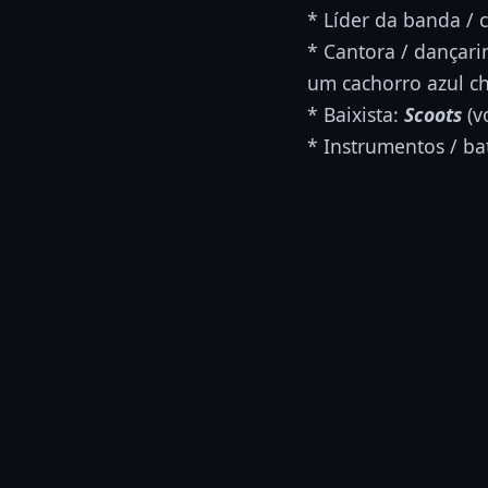
* Líder da banda / c
* Cantora / dançari
um cachorro azul c
* Baixista:
Scoots
(v
* Instrumentos / ba