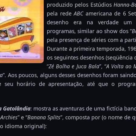
produzido pelos Estúdios
Hanna-B
pela rede
ABC
americana de 6 Set
desenho era na verdade um 
programas, similar ao show dos “
B
pela presença de séries com a part
Durante a primeira temporada, 196
os seguintes desenhos (seqüência d
“
Zé Bolha e Juca Bala
”, “
A Volta ao
ia
”. Aos poucos, alguns desses desenhos foram sain
e seu horário de apresentação, até que o progr
a Gatolândia
: mostra as aventuras de uma fictícia ban
 Archies
” e “
Banana Splits
”, composta por (o nome de q
o idioma original):