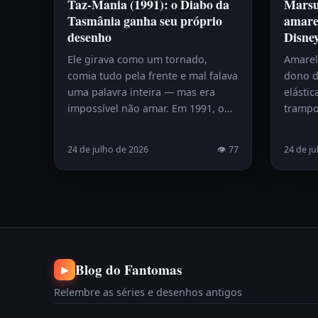
Taz-Mania (1991): o Diabo da
Marsup
Tasmânia ganha seu próprio
amare
desenho
Disne
Ele girava como um tornado,
Amarelo
comia tudo pela frente e mal falava
dono d
uma palavra inteira — mas era
elástic
impossível não amar. Em 1991, o…
trampo
24 de julho de 2026
👁 77
24 de ju
Blog do Fantomas
▶
Relembre as séries e desenhos antigos