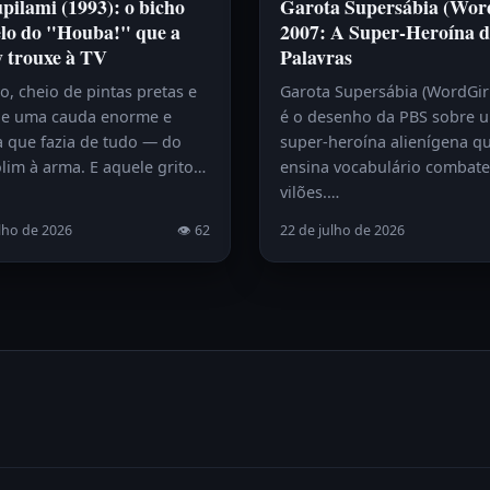
ilami (1993): o bicho
Garota Supersábia (Wor
lo do "Houba!" que a
2007: A Super-Heroína d
y trouxe à TV
Palavras
, cheio de pintas pretas e
Garota Supersábia (WordGir
e uma cauda enorme e
é o desenho da PBS sobre 
a que fazia de tudo — do
super-heroína alienígena q
lim à arma. E aquele grito…
ensina vocabulário combat
vilões.…
lho de 2026
👁 62
22 de julho de 2026