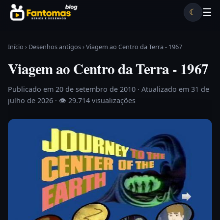
Pular para o conteúdo
☰
☾
Desenhos antigos
Séries antigas
Notícias
Lista A-Z
Início
›
Desenhos antigos
›
Viagem ao Centro da Terra - 1967
Viagem ao Centro da Terra - 1967
Publicado em 20 de setembro de 2010
· Atualizado em 31 de
julho de 2026 ·
👁 29.714 visualizações