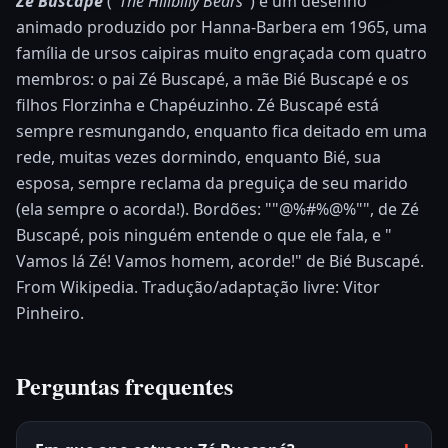
Zé Buscapé
("
The Hillbilly Bears
") é um desenho
animado produzido por Hanna-Barbera em 1965, uma
família de ursos caipiras muito engraçada com quatro
membros: o pai Zé Buscapé, a mãe Bié Buscapé e os
filhos Florzinha e Chapéuzinho. Zé Buscapé está
sempre resmungando, enquanto fica deitado em uma
rede, muitas vezes dormindo, enquanto Bié, sua
esposa, sempre reclama da preguiça de seu marido
(ela sempre o acorda!). Bordões: ""@%#%@%"", de Zé
Buscapé, pois ninguém entende o que ele fala, e "
Vamos lá Zé! Vamos homem, acorde!" de Bié Buscapé.
From Wikipedia. Tradução/adaptação livre: Vitor
Pinheiro.
Perguntas frequentes