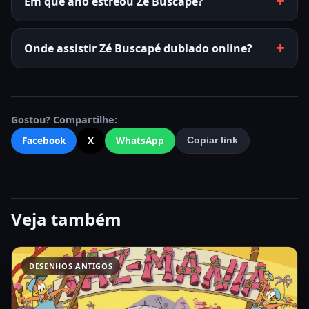
Em que ano estreou Zé Buscapé?
Onde assistir Zé Buscapé dublado online?
Gostou? Compartilhe:
Facebook
X
WhatsApp
Copiar link
Veja também
DESENHOS ANTIGOS