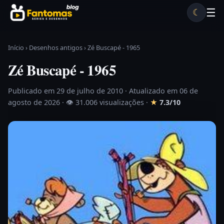
Pular para o conteúdo
☰
☾
Desenhos antigos
Séries antigas
Notícias
Lista A-Z
Início
›
Desenhos antigos
›
Zé Buscapé - 1965
Zé Buscapé - 1965
Publicado em 29 de julho de 2010
· Atualizado em 06 de
agosto de 2026 ·
👁 31.006 visualizações
·
★
7.3/10