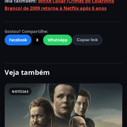
leia tasmbém:
White Collar (Crimes do Colarinho
Branco) de 2009 retorna à Netflix após 6 anos
Gostou? Compartilhe:
Facebook
X
WhatsApp
Copiar link
Veja também
NOTÍCIAS