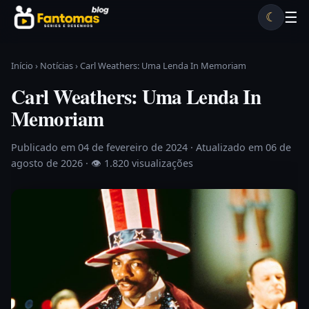
Pular para o conteúdo
☰
☾
Desenhos antigos
Séries antigas
Notícias
Lista A-Z
Início
›
Notícias
›
Carl Weathers: Uma Lenda In Memoriam
Carl Weathers: Uma Lenda In
Memoriam
Publicado em 04 de fevereiro de 2024
· Atualizado em 06 de
agosto de 2026 ·
👁 1.820 visualizações