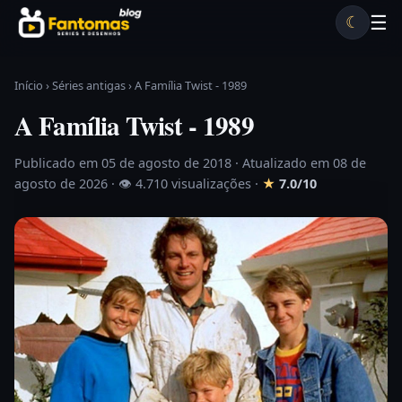
Pular para o conteúdo
☰
☾
Desenhos antigos
Séries antigas
Notícias
Lista A-Z
Início
›
Séries antigas
›
A Família Twist - 1989
A Família Twist - 1989
Publicado em 05 de agosto de 2018
· Atualizado em 08 de
agosto de 2026 ·
👁 4.710 visualizações
·
★
7.0/10