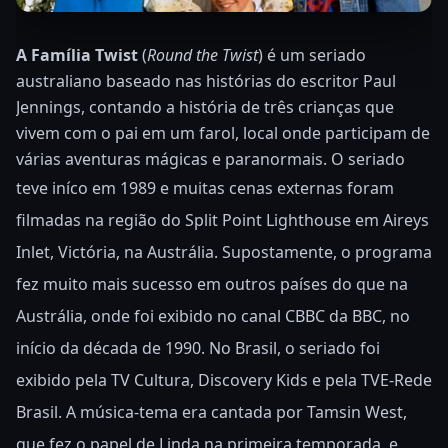
A Família Twist
(
Round the Twist
) é um seriado
australiano baseado nas histórias do escritor Paul
Jennings, contando a história de três crianças que
vivem com o pai em um farol, local onde participam de
várias aventuras mágicas e paranormais. O seriado
teve iníco em 1989 e m
uitas cenas externas foram
filmadas na região do Split Point Lighthouse em Aireys
Inlet, Victória, na Austrália.
Supostamente, o programa
fez muito mais sucesso em outros países do que na
Austrália, onde foi exibido no canal CBBC da BBC, no
início da década de 1990. No Brasil, o seriado foi
exibido pela TV Cultura, Discovery Kids e pela TVE-Rede
Brasil.
A música-tema era cantada por Tamsin West,
que fez o papel de Linda na primeira temporada, e