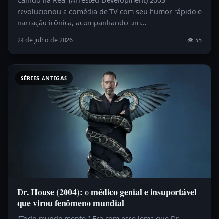
Caindo na Real (Arrested Development) 2003
revolucionou a comédia de TV com seu humor rápido e
narração irônica, acompanhando um…
24 de julho de 2026
👁 55
SÉRIES ANTIGAS
Dr. House (2004): o médico genial e insuportável
que virou fenômeno mundial
"Todo mundo mente." Era com esse lema que Dr.