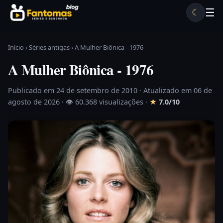
Pular para o conteúdo
☰
☾
Desenhos antigos
Séries antigas
Notícias
Lista A-Z
Início
›
Séries antigas
›
A Mulher Biônica - 1976
A Mulher Biônica - 1976
Publicado em 24 de setembro de 2010
· Atualizado em 06 de
agosto de 2026 ·
👁 60.368 visualizações
·
★
7.0/10