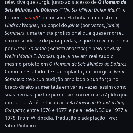
televisiva que surgiu junto ao sucesso de
O Homem de
Seis Milhões de Dólares
("
The Six Million Dollar Man
"), e
foi um "
spin-off
" da mesma. Ela tinha como estrela
Lindsay Wagner
, no papel de
Jaime
(por vezes,
Jamie
)
Sommers
, uma tenista profissional que quase morreu
em um acidente de paraquedas, e que foi reconstruída
por
Oscar Goldman
(
Richard Anderson
) e pelo
Dr. Rudy
Wells
(
Martin E. Brooks
), que já haviam realizado o
mesmo projeto em
O Homem de Seis Milhões de Dólares
.
Como o resultado de sua implantação cirúrgica,
Jaime
Sommers
teve sua audição ampliada e sua força no
braço direito aumentada em várias vezes, assim como
suas pernas que lhe permitiam correr mais rápido que
um carro . A série foi ao ar pela
American Broadcasting
Company
, entre 1976 e 1977, e pela rede NBC de 1977 a
1978. From Wikipedia. Tradução e adaptação livre:
Vitor Pinheiro.