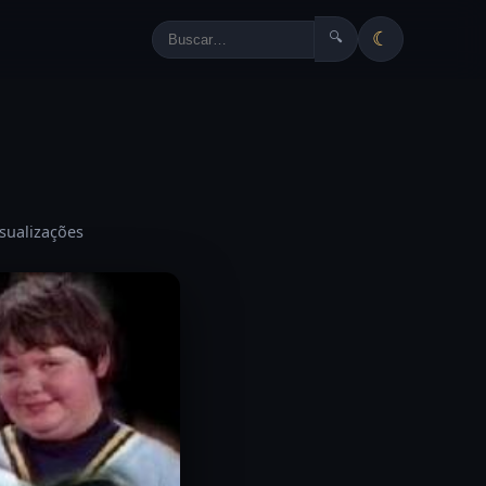
☾
🔍
isualizações