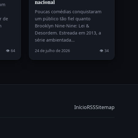
nacional
com
Poucas comédias conquistaram
r de
um público tão fiel quanto
h
Brooklyn Nine-Nine: Lei &
Desordem. Estreada em 2013, a
série ambientada…
👁 64
24 de julho de 2026
👁 34
Início
RSS
Sitemap