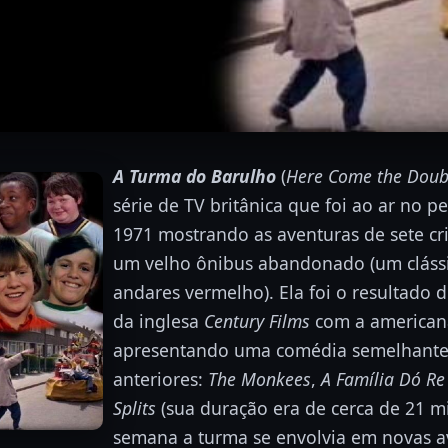
A Turma do Barulho
(
Here Come the Doub
série de TV britânica que foi ao ar no p
1971 mostrando as aventuras de sete cr
um velho ônibus abandonado (um clássi
andares vermelho). Ela foi o resultado
da inglesa
Century Films
com a america
apresentando uma comédia semelhante 
anteriores:
The Monkees
,
A Família Dó Re
Splits
(sua duração era de cerca de 21 mi
semana a turma se envolvia em novas a