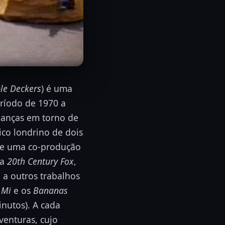
le Deckers
) é uma
eríodo de 1970 a
ianças em torno de
co londrino de dois
 de uma co-produção
na
20th Century Fox
,
a outros trabalhos
 Mi
e os
Bananas
nutos). A cada
venturas, cujo