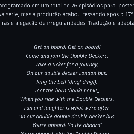
 programado em um total de 26 episódios para, poster
a série, mas a produção acabou cessando após o 17º 
iras e alegação de irregularidades. Tradução e adaptaç
Get on board! Get on board!
Come and join the Double Deckers.
Take a ticket for a journey,
On our double decker London bus.
Ring the bell (ding! ding!),
Toot the horn (honk! honk!),
When you ride with the Double Deckers.
Fun and laughter is what we’re after,
On our double double double decker bus.
You’re aboard! You’re aboard!
You’re aboard with the Double Deckers.