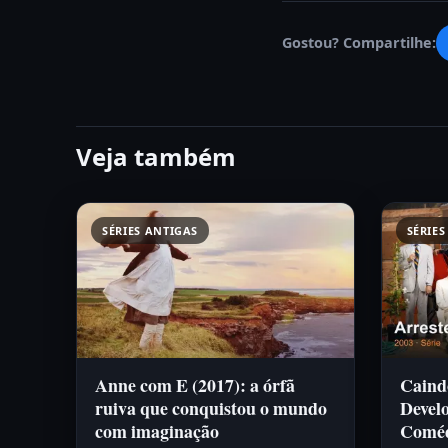
Gostou? Compartilhe:
Veja também
SÉRIES ANTIGAS
SÉRIES
Anne com E (2017): a órfã
Caind
ruiva que conquistou o mundo
Devel
com imaginação
Coméd