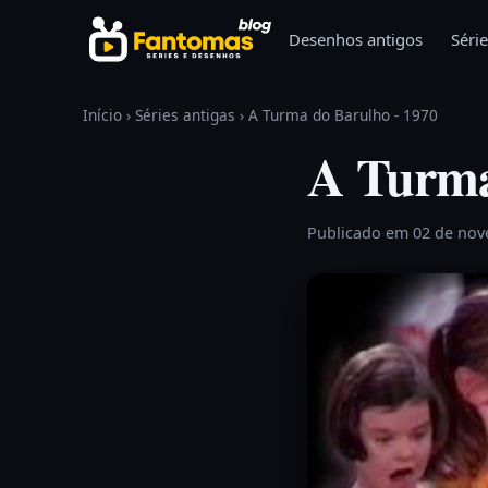
Pular para o conteúdo
Desenhos antigos
Série
Início
›
Séries antigas
›
A Turma do Barulho - 1970
A Turma
Publicado em 02 de no