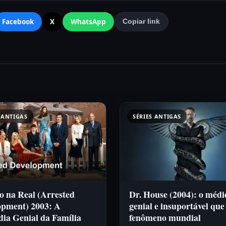
Facebook
X
WhatsApp
Copiar link
 ANTIGAS
SÉRIES ANTIGAS
o na Real (Arrested
Dr. House (2004): o médi
opment) 2003: A
genial e insuportável que
ia Genial da Família
fenômeno mundial