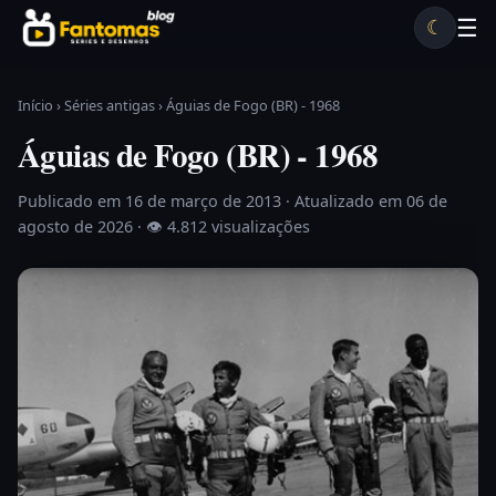
Pular para o conteúdo
☰
☾
Desenhos antigos
Séries antigas
Notícias
Lista A-Z
Início
›
Séries antigas
›
Águias de Fogo (BR) - 1968
Águias de Fogo (BR) - 1968
Publicado em 16 de março de 2013
· Atualizado em 06 de
agosto de 2026 ·
👁 4.812 visualizações