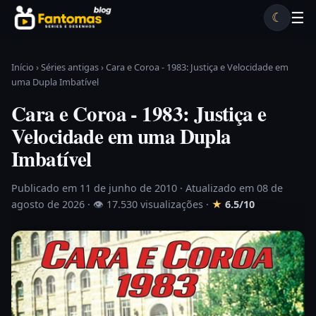
Pular para o conteúdo
☰
☾
Desenhos antigos
Séries antigas
Notícias
Lista A-Z
Início
›
Séries antigas
›
Cara e Coroa - 1983: Justiça e Velocidade em
uma Dupla Imbatível
Cara e Coroa - 1983: Justiça e
Velocidade em uma Dupla
Imbatível
Publicado em 11 de junho de 2010
· Atualizado em 08 de
agosto de 2026 ·
👁 17.530 visualizações
·
★
6.5/10