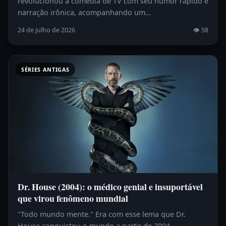
revolucionou a comédia de TV com seu humor rápido e
narração irônica, acompanhando um…
24 de julho de 2026
👁 58
SÉRIES ANTIGAS
Dr. House (2004): o médico genial e insuportável
que virou fenômeno mundial
"Todo mundo mente." Era com esse lema que Dr.
House conquistou o mundo a partir de 2004.