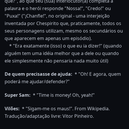
quê?", ao que seu (sua) interlocutor(a) completa a
palavra e o herói responde "Nossa!", "Credo!" ou
"Puxa!" ("¡Chanfle!", no original - uma interjeição
inventada por Chespirito que, praticamente, todos os
seus personagens utilizam, mesmo os secundários ou
que aparecem em apenas um episódio).
* "Era exatamente (isso) o que eu ia dizer!" (quando
alguém tem uma idéia melhor que a dele ou quando
ele simplesmente não pensaria nada muito útil)
De quem precisasse de ajuda:
* "Oh! E agora, quem
poderá me ajudar/defender?"
Super Sam:
* "Time is money! Oh, yeah!"
Vilões:
* "Sigam-me os maus!".
From Wikipedia.
Tradução/adaptação livre: Vitor Pinheiro.