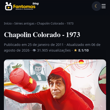
Pular para o conteúdo
☰
☾
Desenhos antigos
Séries antigas
Notícias
Lista A-Z
Início
›
Séries antigas
›
Chapolin Colorado - 1973
Chapolin Colorado - 1973
Publicado em 25 de janeiro de 2011
· Atualizado em 06 de
agosto de 2026 ·
👁 31.905 visualizações
·
★
8.1/10