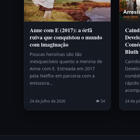
Anne com E (2017): a órfã
Caind
ruiva que conquistou o mundo
Devel
com imaginação
Coméd
Bluth
Poucas heroínas são tão
inesquecíveis quanto a menina de
Caindo
Anne com E. Estreada em 2017
Develo
pela Netflix em parceria com a
comédi
emissora…
rápido 
acomp
24 de julho de 2026
👁 54
24 de ju