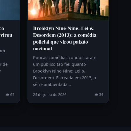
co
Brooklyn Nine-Nine: Lei &
 virou
Desordem (2013): a comédia
policial que virou paixão
nacional
com
Poucas comédias conquistaram
r de
um público tão fiel quanto
h
Brooklyn Nine-Nine: Lei &
Desordem. Estreada em 2013, a
série ambientada…
👁 65
24 de julho de 2026
👁 34