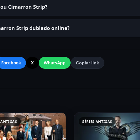
ou Cimarron Strip?
marron Strip dublado online?
Facebook
X
WhatsApp
Copiar link
 ANTIGAS
SÉRIES ANTIGAS