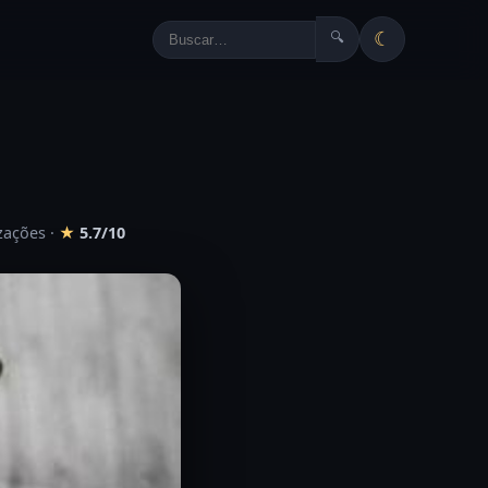
☾
🔍
izações
·
★
5.7/10