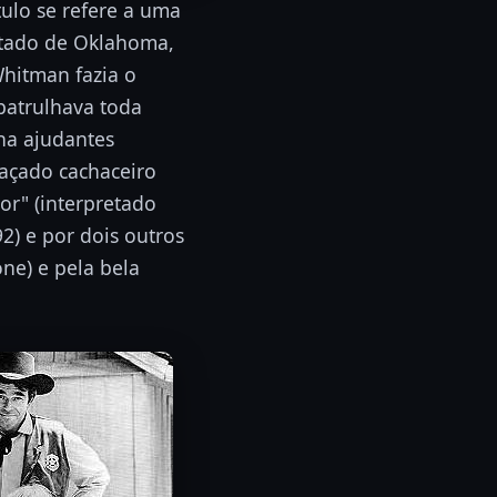
tulo se refere a uma
estado de Oklahoma,
Whitman fazia o
patrulhava toda
nha ajudantes
graçado cachaceiro
r" (interpretado
2) e por dois outros
ne) e pela bela