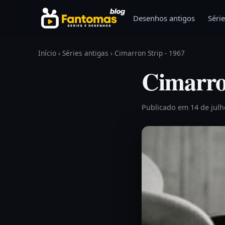
Pular para o conteúdo
Desenhos antigos
Série
Início
›
Séries antigas
›
Cimarron Strip - 1967
Cimarro
Publicado em 14 de jul