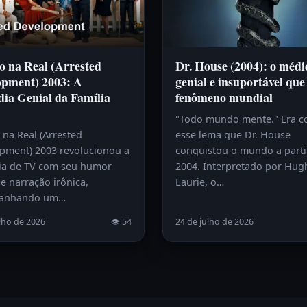
o na Real (Arrested
Dr. House (2004): o médi
opment) 2003: A
genial e insuportável que
ia Genial da Família
fenômeno mundial
"Todo mundo mente." Era 
 na Real (Arrested
esse lema que Dr. House
pment) 2003 revolucionou a
conquistou o mundo a parti
a de TV com seu humor
2004. Interpretado por Hug
e narração irônica,
Laurie, o…
anhando um…
lho de 2026
👁 54
24 de julho de 2026