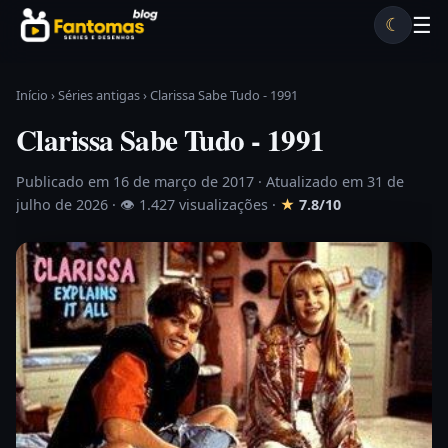
Pular para o conteúdo
☰
☾
Desenhos antigos
Séries antigas
Notícias
Lista A-Z
Início
›
Séries antigas
›
Clarissa Sabe Tudo - 1991
Clarissa Sabe Tudo - 1991
Publicado em 16 de março de 2017
· Atualizado em 31 de
julho de 2026 ·
👁 1.427 visualizações
·
★
7.8/10