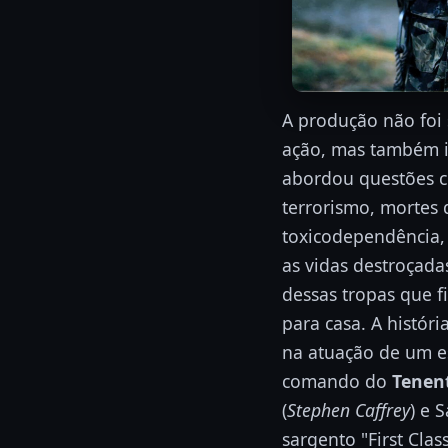
A produção não foi
ação, mas também 
abordou questões c
terrorismo, mortes d
toxicodependência,
as vidas destroçada
dessas tropas que f
para casa.
A históri
na atuação de um e
comando do
Tenen
(
Stephen Caffrey
) e 
sargento "First Clas