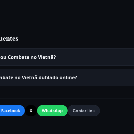
uentes
eou Combate no Vietnã?
mbate no Vietnã dublado online?
Facebook
X
WhatsApp
Copiar link