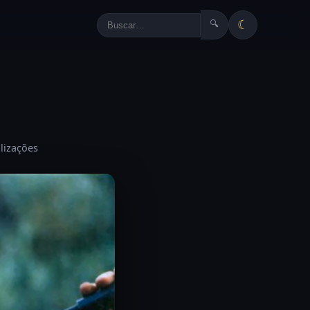
☾
🔍
alizações