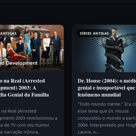
 ANTIGAS
SÉRIES ANTIGAS
o na Real (Arrested
Dr. House (2004): o médi
opment) 2003: A
genial e insuportável que
ia Genial da Família
fenômeno mundial
"Todo mundo mente." Era 
 na Real (Arrested
esse lema que Dr. House
pment) 2003 revolucionou a
conquistou o mundo a parti
a de TV com seu humor
2004. Interpretado por Hug
e narração irônica,
Laurie, o…