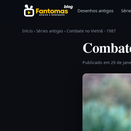
Pular para o conteúdo
Desenhos antigos
Série
Início
›
Séries antigas
›
Combate no Vietnã - 1987
Combate
Publicado em 29 de jan