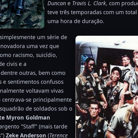
Duncan
e
Travis L. Clark
, com produ
teve três temporadas com um total
uma hora de duração.
 simplesmente um série de
inovadora uma vez que
omo racismo, suicídio,
e civis e a
 dentre outras, bem como
s e sentimentos confusos
inalmente voltavam vivas
a centrava-se principalmente
squadrão de soldados sob o
te Myron Goldman
Sargento "Staff" (mais tarde
s")
Zeke Anderson
(
Terence