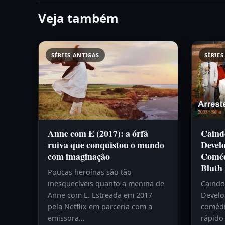
Veja também
SÉRIES ANTIGAS
SÉRIES
Anne com E (2017): a órfã
Caind
ruiva que conquistou o mundo
Devel
com imaginação
Coméd
Bluth
Poucas heroínas são tão
inesquecíveis quanto a menina de
Caindo
Anne com E. Estreada em 2017
Develo
pela Netflix em parceria com a
comédi
emissora…
rápido 