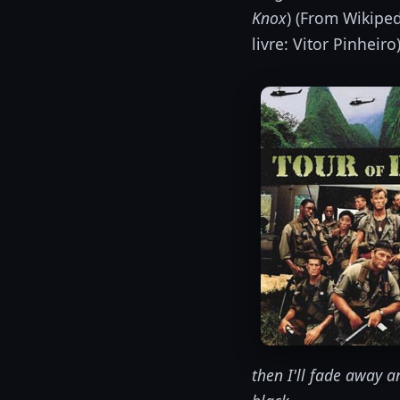
Knox
) (From Wikipe
livre: Vitor Pinheiro)
then I'll fade away a