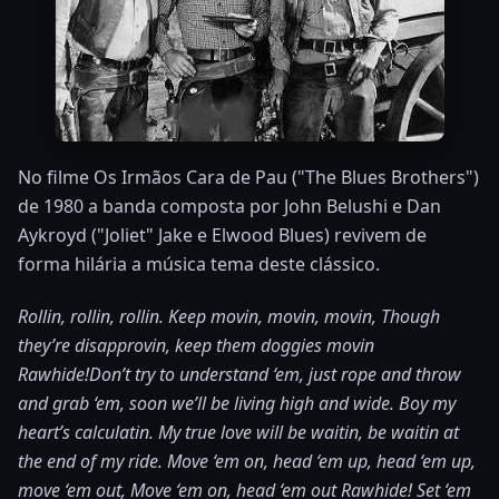
No filme Os Irmãos Cara de Pau ("The Blues Brothers")
de 1980 a banda composta por John Belushi e Dan
Aykroyd ("Joliet" Jake e Elwood Blues) revivem de
forma hilária a música tema deste clássico.
Rollin, rollin, rollin. Keep movin, movin, movin, Though
they’re disapprovin, keep them doggies movin
Rawhide!
Don’t try to understand ‘em, just rope and throw
and grab ‘em, soon we’ll be living high and wide. Boy my
heart’s calculatin. My true love will be waitin, be waitin at
the end of my ride.
Move ‘em on, head ‘em up, head ‘em up,
move ‘em out, Move ‘em on, head ‘em out Rawhide! Set ‘em