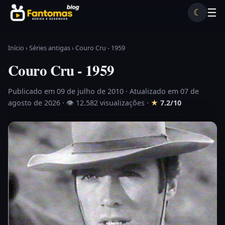
Pular para o conteúdo
☰
☾
Desenhos antigos
Séries antigas
Notícias
Lista A-Z
Início
›
Séries antigas
›
Couro Cru - 1959
Couro Cru - 1959
Publicado em 09 de julho de 2010
· Atualizado em 07 de
agosto de 2026 ·
👁 12.582 visualizações
·
★
7.2/10