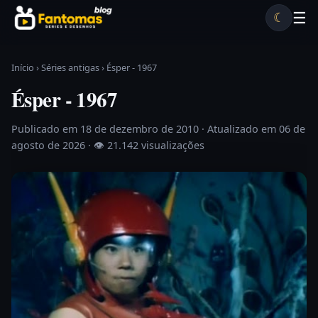
Pular para o conteúdo
☰
☾
Desenhos antigos
Séries antigas
Notícias
Lista A-Z
Início
›
Séries antigas
›
Ésper - 1967
Ésper - 1967
Publicado em 18 de dezembro de 2010
· Atualizado em 06 de
agosto de 2026 ·
👁 21.142 visualizações