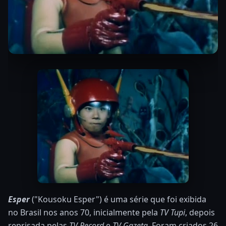
Esper
("Kousoku Esper") é uma série que foi exibida
no Brasil nos anos 70, inicialmente pela
TV Tupi
, depois
reprisada pelas
TV Record
e
TV Gazeta
. Foram criados 26