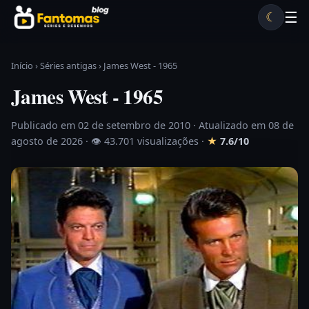
Pular para o conteúdo
☰
☾
Desenhos antigos
Séries antigas
Notícias
Lista A-Z
Início
›
Séries antigas
›
James West - 1965
James West - 1965
Publicado em 02 de setembro de 2010
· Atualizado em 08 de
agosto de 2026 ·
👁 43.701 visualizações
·
★
7.6/10