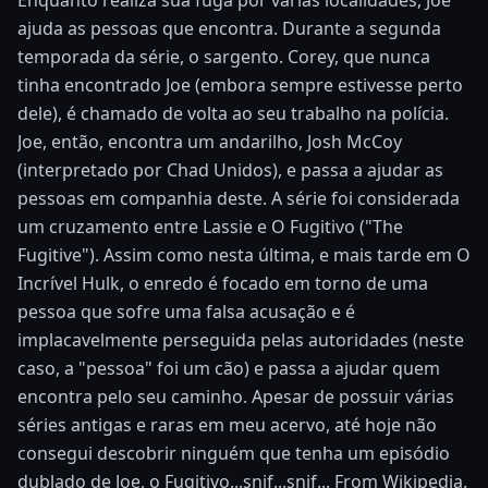
Enquanto realiza sua fuga por várias localidades, Joe
ajuda as pessoas que encontra. Durante a segunda
temporada da série, o sargento. Corey, que nunca
tinha encontrado Joe (embora sempre estivesse perto
dele), é chamado de volta ao seu trabalho na polícia.
Joe, então, encontra um andarilho, Josh McCoy
(interpretado por Chad Unidos), e passa a ajudar as
pessoas em companhia deste. A série foi considerada
um cruzamento entre Lassie e O Fugitivo ("The
Fugitive"). Assim como nesta última, e mais tarde em O
Incrível Hulk, o enredo é focado em torno de uma
pessoa que sofre uma falsa acusação e é
implacavelmente perseguida pelas autoridades (neste
caso, a "pessoa" foi um cão) e passa a ajudar quem
encontra pelo seu caminho. Apesar de possuir várias
séries antigas e raras em meu acervo, até hoje não
consegui descobrir ninguém que tenha um episódio
dublado de Joe, o Fugitivo...snif...snif... From Wikipedia.