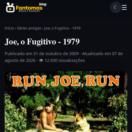
Pular para o conteúdo
☰
☾
Desenhos antigos
Séries antigas
Notícias
Lista A-Z
Início
›
Séries antigas
›
Joe, o Fugitivo - 1979
Joe, o Fugitivo - 1979
Publicado em 31 de outubro de 2009
· Atualizado em 07 de
agosto de 2026 ·
👁 12.930 visualizações