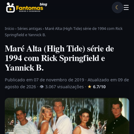
Pular para o conteúdo
☰
☾
Desenhos antigos
Séries antigas
Notícias
Lista A-Z
Início
›
Séries antigas
›
Maré Alta (High Tide) série de 1994 com Rick
Springfield e Yannick B.
Maré Alta (High Tide) série de
1994 com Rick Springfield e
Yannick B.
Publicado em 07 de novembro de 2019
· Atualizado em 09 de
agosto de 2026 ·
👁 3.067 visualizações
·
★
6.7/10