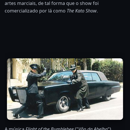
artes marciais, de tal forma que o show foi
comercializado por lá como
The Kato Show
.
A música
Flight of the Bumblebee
("
Vôo da Abelha
"),