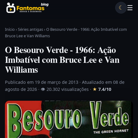
Pular para o conteúdo
☰
☾
Desenhos antigos
Séries antigas
Notícias
Lista A-Z
Início
›
Séries antigas
›
O Besouro Verde - 1966: Ação Imbatível com
Bruce Lee e Van Williams
O Besouro Verde - 1966: Ação
Imbatível com Bruce Lee e Van
Williams
Publicado em 19 de março de 2013
· Atualizado em 08 de
agosto de 2026 ·
👁 20.302 visualizações
·
★
7.4/10