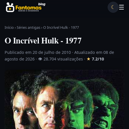
Pular para o conteúdo
☰
☾
Desenhos antigos
Séries antigas
Notícias
Lista A-Z
Início
›
Séries antigas
›
O Incrível Hulk - 1977
O Incrível Hulk - 1977
Publicado em 20 de julho de 2010
· Atualizado em 08 de
agosto de 2026 ·
👁 28.704 visualizações
·
★
7.2/10