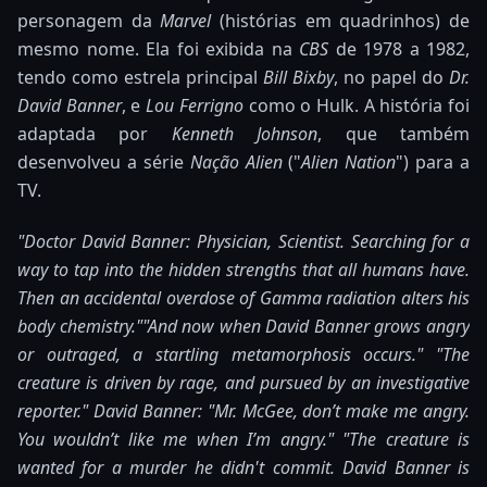
personagem da
Marvel
(histórias em quadrinhos) de
mesmo nome. Ela foi exibida na
CBS
de 1978 a 1982,
tendo como estrela principal
Bill Bixby
, no papel do
Dr.
David Banner
, e
Lou Ferrigno
como o Hulk. A história foi
adaptada por
Kenneth Johnson
, que também
desenvolveu a série
Nação Alien
("
Alien Nation
") para a
TV.
"Doctor David Banner: Physician, Scientist. Searching for a
way to tap into the hidden strengths that all humans have.
Then an accidental overdose of Gamma radiation alters his
body chemistry."
"And now when David Banner grows angry
or outraged, a startling metamorphosis occurs."
"The
creature is driven by rage, and pursued by an investigative
reporter."
David Banner: "Mr. McGee, don’t make me angry.
You wouldn’t like me when I’m angry."
"The creature is
wanted for a murder he didn't commit. David Banner is