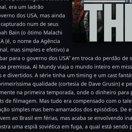
al, era um ladrão
overno dos USA, mas ainda
 capturado num de seus
oah Bain (o ótimo Malachi
IA (é, o nome da Agência
nal, mas simples e efetivo) a
ubar para o governo dos USA” em troca do perdão de s
essa premissa, Al Mundy viaja o mundo inteiro em miss
e divertidos. A série tinha um timing e um cast fantá
primeiríssima qualidade (cortesia de Dave Grusin) e p
lmente na primeira temporada, onde o dinheiro para 
sets de filmagem. Mas tudo era compensado com o tal
ação simples mas bem-amarrados dos episódios. De es
 vem ao Brasil em férias, mas acaba se envolvendo i
tra uma espiã soviética em fuga, a qual está sendo p