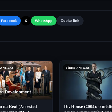
Facebook
X
WhatsApp
Copiar link
 ANTIGAS
SÉRIES ANTIGAS
o na Real (Arrested
Dr. House (2004): o médi