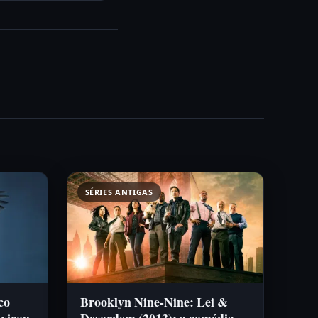
SÉRIES ANTIGAS
co
Brooklyn Nine-Nine: Lei &