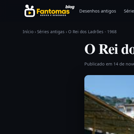
Pular para o conteúdo
Desenhos antigos
Série
Início
›
Séries antigas
›
O Rei dos Ladrões - 1968
O Rei do
Publicado em 14 de no