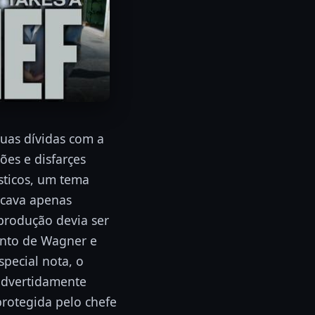
uas dívidas com a
ões e disfarçes
sticos, um tema
ecava apenas
produção devia ser
ento de Wagner e
pecial nota, o
nadvertidamente
rotegida pelo chefe