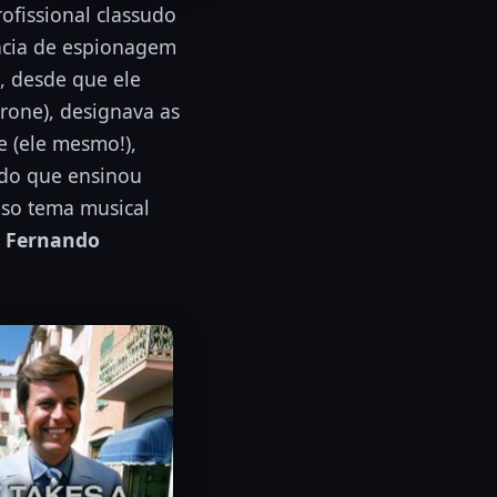
fissional classudo
ência de espionagem
, desde que ele
rone), designava as
e (ele mesmo!),
tado que ensinou
oso tema musical
o Fernando