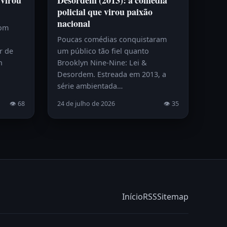
 virou
Desordem (2013): a comédia
policial que virou paixão
nacional
com
Poucas comédias conquistaram
r de
um público tão fiel quanto
h
Brooklyn Nine-Nine: Lei &
Desordem. Estreada em 2013, a
série ambientada…
👁 68
24 de julho de 2026
👁 35
Início
RSS
Sitemap