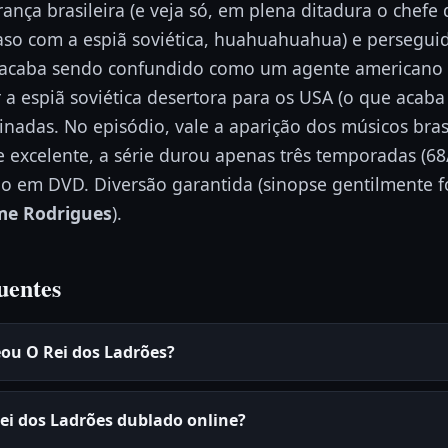
ança brasileira (e veja só, em plena ditadura o chefe
aso com a espiã soviética, huahuahuahua) e persegui
l acaba sendo confundido como um agente americano q
r a espiã soviética desertora para os USA (o que acaba
uinadas. No episódio, vale a aparição dos músicos bras
e excelente, a série durou apenas três temporadas (68
ão em DVD. Diversão garantida (sinopse gentilmente f
me Rodrigues
).
uentes
ou O Rei dos Ladrões?
Rei dos Ladrões dublado online?