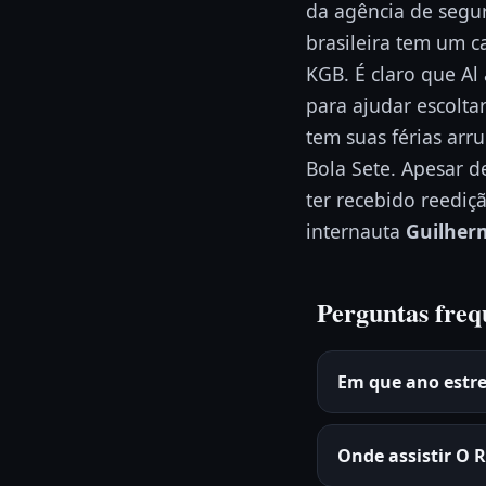
da agência de segur
brasileira tem um c
KGB. É claro que A
para ajudar escolta
tem suas férias arr
Bola Sete. Apesar d
ter recebido reediç
internauta
Guilher
Perguntas freq
Em que ano estre
Onde assistir O 