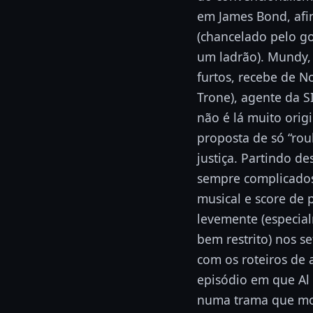
em James Bond, afin
(chancelado pelo g
um ladrão). Mundy,
furtos, recebe de N
Trone), agente da S
não é lá muito origi
proposta de só “ro
justiça. Partindo d
sempre complicados 
musical e score de 
levemente (especia
bem restrito) nos 
com os roteiros de 
episódio em que Al
numa trama que mos