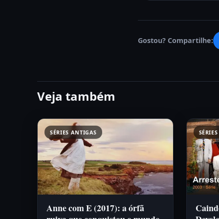
Gostou? Compartilhe:
Veja também
SÉRIES ANTIGAS
SÉRIES
Anne com E (2017): a órfã
Caind