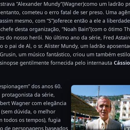
strava “Alexander Mundy”(Wagner)como um ladrão pro
 entanto, cometeu o erro fatal de ser preso. Uma ag
 assim mesmo, com “S”)oferece então a ele a liberdade
chefe desta organização, “Noah Bain”(com o ótimo Th
s do nosso herói. No último ano da série, Fred Astair
o o pai de Al, o sr. Alister Mundy, um ladrão aposen
 Grusin, um músico fantástico, criou um também estil
sinopse gentilmente fornecida pelo internauta
Cássi
“espionagem” dos anos 60.
protagonista da série,
obert Wagner com elegância
(sem dúvida, o melhor
 todos os tempos), fugia
mo de personagens baseados