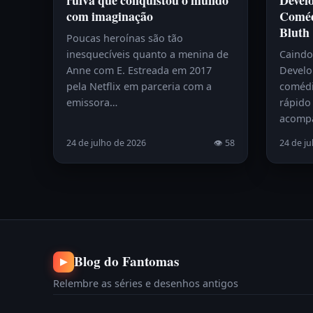
ruiva que conquistou o mundo
Devel
com imaginação
Coméd
Bluth
Poucas heroínas são tão
inesquecíveis quanto a menina de
Caindo
Anne com E. Estreada em 2017
Develo
pela Netflix em parceria com a
comédi
emissora…
rápido 
acomp
24 de julho de 2026
👁 58
24 de ju
Blog do Fantomas
▶
Relembre as séries e desenhos antigos