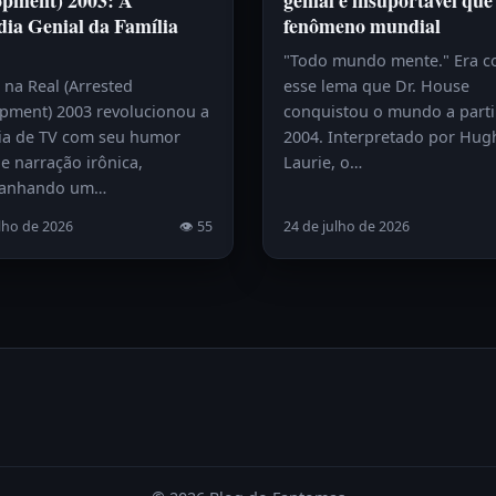
opment) 2003: A
genial e insuportável que
ia Genial da Família
fenômeno mundial
"Todo mundo mente." Era 
 na Real (Arrested
esse lema que Dr. House
pment) 2003 revolucionou a
conquistou o mundo a parti
a de TV com seu humor
2004. Interpretado por Hug
e narração irônica,
Laurie, o…
anhando um…
lho de 2026
👁 55
24 de julho de 2026