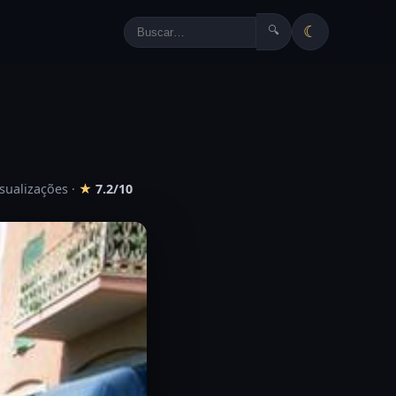
☾
🔍
isualizações
·
★
7.2/10